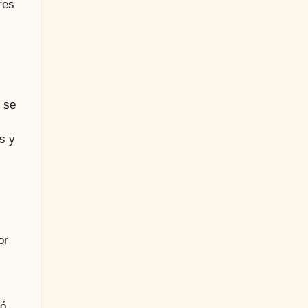
res
 se
s y
or
jó