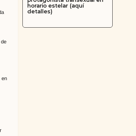
protagonista transexual en
horario estelar (aquí
detalles)
da
 de
 en
r