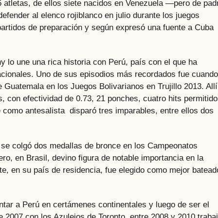
5 atletas, de ellos siete nacidos en Venezuela —pero de pad
fender al elenco rojiblanco en julio durante los juegos
partidos de preparación y según expresó una fuente a Cuba
 lo une una rica historia con Perú, país con el que ha
acionales. Uno de sus episodios más recordados fue cuando
 Guatemala en los Juegos Bolivarianos en Trujillo 2013. Allí
, con efectividad de 0.73, 21 ponches, cuatro hits permitido
e como antesalista disparó tres imparables, entre ellos dos
a se colgó dos medallas de bronce en los Campeonatos
o, en Brasil, devino figura de notable importancia en la
nte, en su país de residencia, fue elegido como mejor batead
ntar a Perú en certámenes continentales y luego de ser el
de 2007 con los Azulejos de Toronto, entre 2008 y 2010 traba