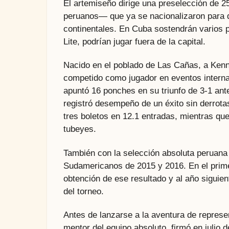
El artemiseño dirige una preselección de 2
peruanos— que ya se nacionalizaron para de
continentales. En Cuba sostendrán varios 
Lite, podrían jugar fuera de la capital.
Nacido en el poblado de Las Cañas, a Kenny
competido como jugador en eventos intern
apuntó 16 ponches en su triunfo de 3-1 ante
registró desempeño de un éxito sin derrotas
tres boletos en 12.1 entradas, mientras qu
tubeyes.
También con la selección absoluta peruan
Sudamericanos de 2015 y 2016. En el primer
obtención de ese resultado y al año siguie
del torneo.
Antes de lanzarse a la aventura de represe
mentor del equipo absoluto, firmó en julio 