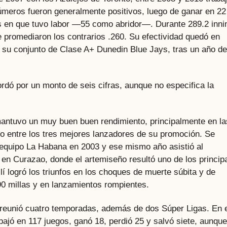
meros fueron generalmente positivos, luego de ganar en 22
os en que tuvo labor —55 como abridor—. Durante 289.2 inni
 promediaron los contrarios .260. Su efectividad quedó en
or su conjunto de Clase A+ Dunedin Blue Jays, tras un año de
ordó por un monto de seis cifras, aunque no especifica la
mantuvo un muy buen buen rendimiento, principalmente en la
do entre los tres mejores lanzadores de su promoción. Se
equipo La Habana en 2003 y ese mismo año asistió al
n Curazao, donde el artemiseño resultó uno de los princip
lí logró los triunfos en los choques de muerte súbita y de
 90 millas y en lanzamientos rompientes.
 reunió cuatro temporadas, además de dos Súper Ligas. En 
abajó en 117 juegos, ganó 18, perdió 25 y salvó siete, aunqu