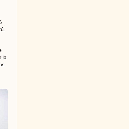
6
rú,
e
 la
gos