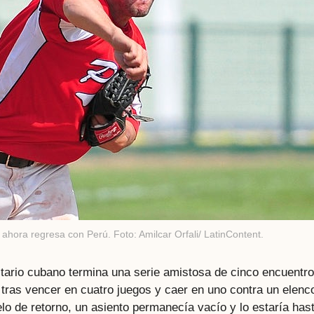
ahora regresa con Perú. Foto: Amilcar Orfali/ LatinContent.
sitario cubano termina una serie amistosa de cinco encuentr
a tras vencer en cuatro juegos y caer en uno contra un elenc
lo de retorno, un asiento permanecía vacío y lo estaría has