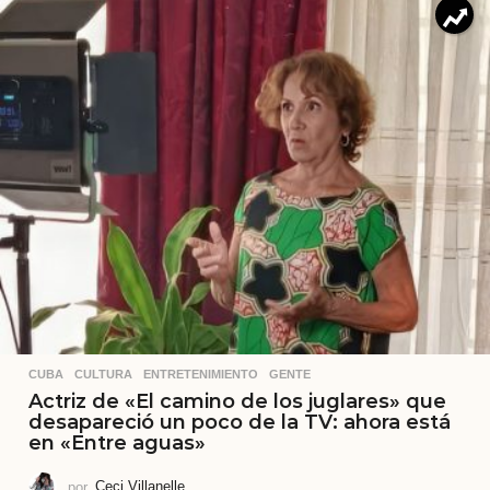
CUBA
,
CULTURA
,
ENTRETENIMIENTO
,
GENTE
Actriz de «El camino de los juglares» que
desapareció un poco de la TV: ahora está
en «Entre aguas»
por
Ceci Villanelle