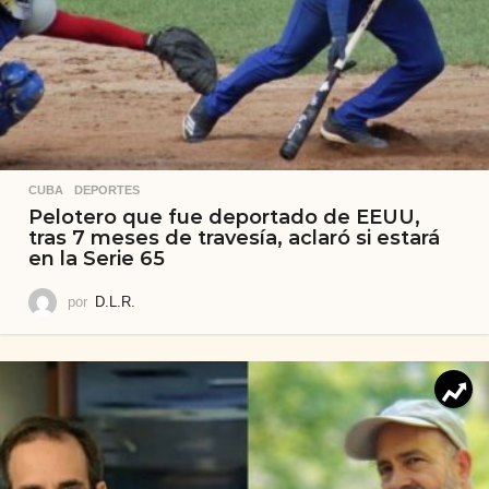
CUBA
,
DEPORTES
Pelotero que fue deportado de EEUU,
tras 7 meses de travesía, aclaró si estará
en la Serie 65
por
D.L.R.