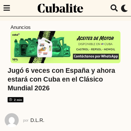
5
Anuncios
m
e
s
e
s
a
Jugó 6 veces con España y ahora
t
estará con Cuba en el Clásico
r
Mundial 2026
á
s
2 min
5
m
e
D.L.R.
por
s