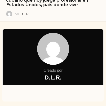
cubano que hoy juega profesional en
Estados Unidos, país donde vive
por
D.L.R.
Creado por
D.L.R.