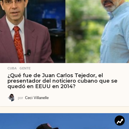
CUBA
,
GENTE
¿Qué fue de Juan Carlos Tejedor, el
presentador del noticiero cubano que se
quedó en EEUU en 2014?
por
Ceci Villanelle