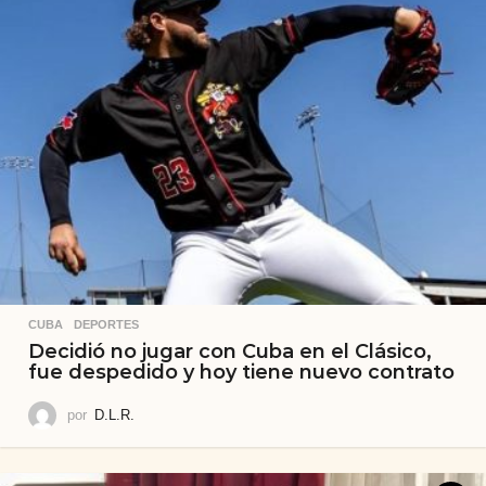
CUBA
,
DEPORTES
Decidió no jugar con Cuba en el Clásico,
fue despedido y hoy tiene nuevo contrato
por
D.L.R.