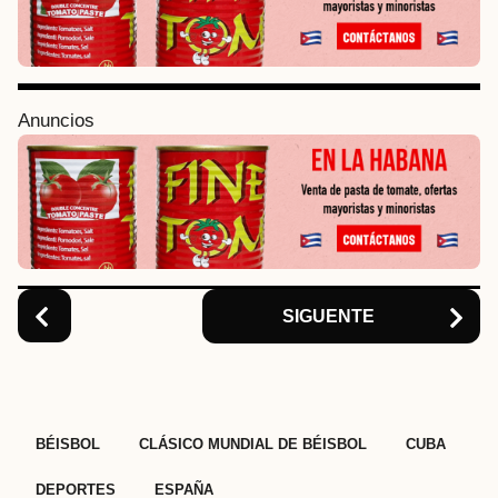
P
a
g
i
Anuncios
n
a
t
i
o
n
SIGUENTE
,
,
,
,
BÉISBOL
CLÁSICO MUNDIAL DE BÉISBOL
CUBA
DEPORTES
ESPAÑA