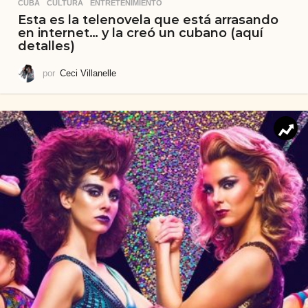
CUBA
,
CULTURA
,
ENTRETENIMIENTO
Esta es la telenovela que está arrasando
en internet… y la creó un cubano (aquí
detalles)
por
Ceci Villanelle