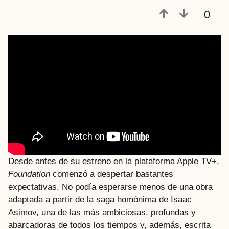
a
0
t
r
á
s
Desde antes de su estreno en la plataforma Apple TV+,
Foundation
comenzó a despertar bastantes
expectativas. No podía esperarse menos de una obra
adaptada a partir de la saga homónima de Isaac
Asimov, una de las más ambiciosas, profundas y
abarcadoras de todos los tiempos y, además, escrita