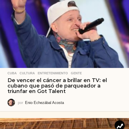
CUBA
,
CULTURA
,
ENTRETENIMIENTO
,
GENTE
De vencer el cáncer a brillar en TV: el
cubano que pasó de parqueador a
triunfar en Got Talent
por
Enio Echezábal Acosta