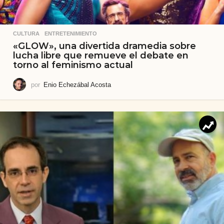
CULTURA
,
ENTRETENIMIENTO
«GLOW», una divertida dramedia sobre
lucha libre que remueve el debate en
torno al feminismo actual
por
Enio Echezábal Acosta