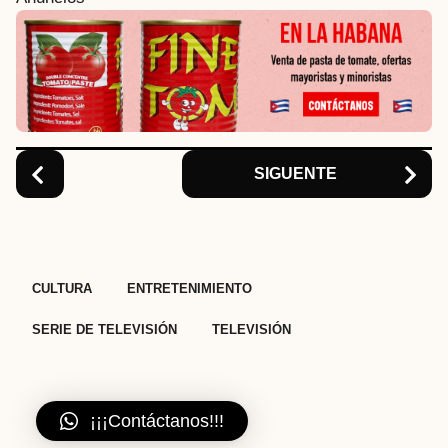
n
a
t
i
o
n
SIGUENTE
,
,
,
CULTURA
ENTRETENIMIENTO
SERIE DE TELEVISIÓN
TELEVISIÓN
¡¡¡Contáctanos!!!