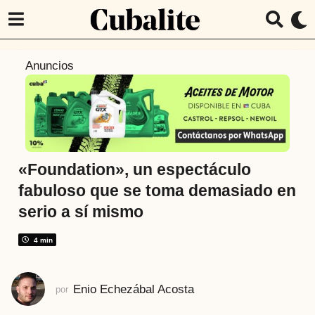
5
Anuncios
a
ñ
o
s
a
t
«Foundation», un espectáculo
r
fabuloso que se toma demasiado en
á
serio a sí mismo
s
5
4 min
a
ñ
o
Enio Echezábal Acosta
por
s