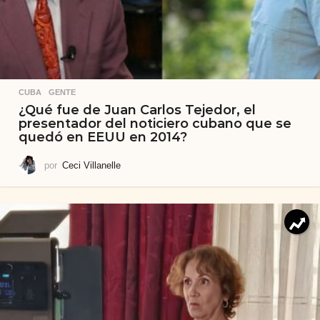
CUBA
,
GENTE
¿Qué fue de Juan Carlos Tejedor, el
presentador del noticiero cubano que se
quedó en EEUU en 2014?
por
Ceci Villanelle