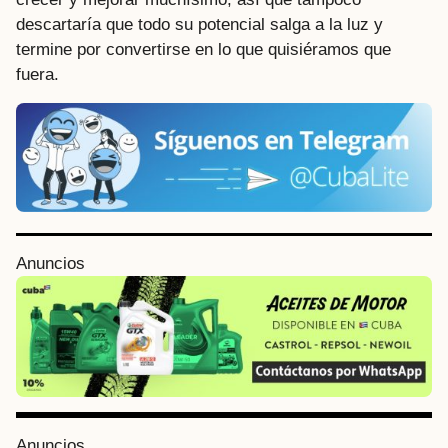
descartaría que todo su potencial salga a la luz y
termine por convertirse en lo que quisiéramos que
fuera.
P
Anuncios
o
s
t
P
a
g
i
Anuncios