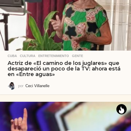
CUBA
,
CULTURA
,
ENTRETENIMIENTO
,
GENTE
Actriz de «El camino de los juglares» que
desapareció un poco de la TV: ahora está
en «Entre aguas»
por
Ceci Villanelle