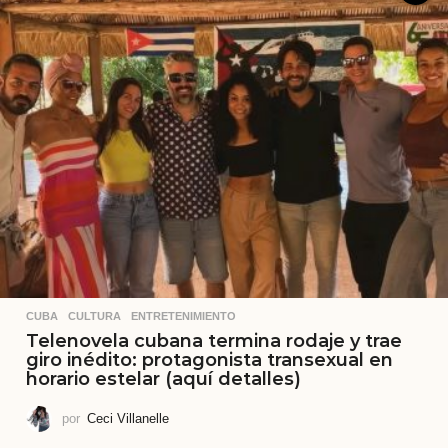
CUBA
,
CULTURA
,
ENTRETENIMIENTO
Telenovela cubana termina rodaje y trae
giro inédito: protagonista transexual en
horario estelar (aquí detalles)
por
Ceci Villanelle