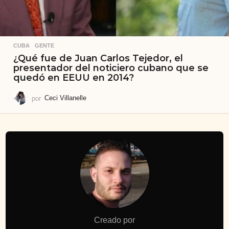
CUBA
,
GENTE
¿Qué fue de Juan Carlos Tejedor, el
presentador del noticiero cubano que se
quedó en EEUU en 2014?
por
Ceci Villanelle
Creado por