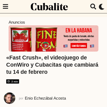
6
Anuncios
a
ñ
o
s
a
t
«Fast Crush», el videojuego de
r
ConWiro y Cubacitas que cambiará
á
tu 14 de febrero
s
6
2 min
a
ñ
o
Enio Echezábal Acosta
por
s