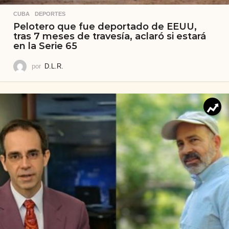
CUBA
,
DEPORTES
Pelotero que fue deportado de EEUU,
tras 7 meses de travesía, aclaró si estará
en la Serie 65
por
D.L.R.