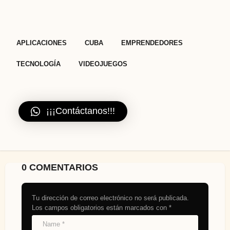
a
t
i
,
,
,
,
APLICACIONES
CUBA
EMPRENDEDORES
o
n
TECNOLOGÍA
VIDEOJUEGOS
¡¡¡Contáctanos!!!
0 COMENTARIOS
Tu dirección de correo electrónico no será publicada.
Los campos obligatorios están marcados con
*