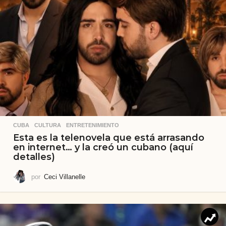
CUBA
,
CULTURA
,
ENTRETENIMIENTO
Esta es la telenovela que está arrasando
en internet… y la creó un cubano (aquí
detalles)
por
Ceci Villanelle