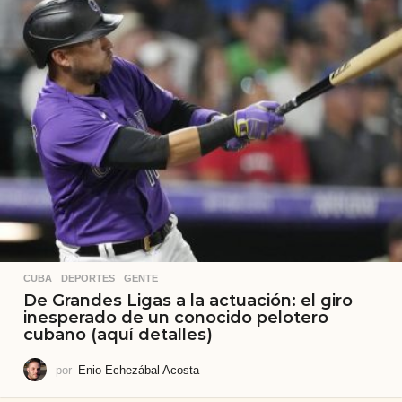
CUBA
,
DEPORTES
,
GENTE
De Grandes Ligas a la actuación: el giro
inesperado de un conocido pelotero
cubano (aquí detalles)
por
Enio Echezábal Acosta