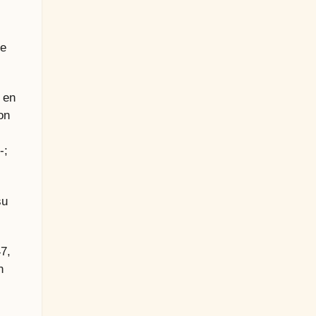
se
n en
on
-;
su
7,
n