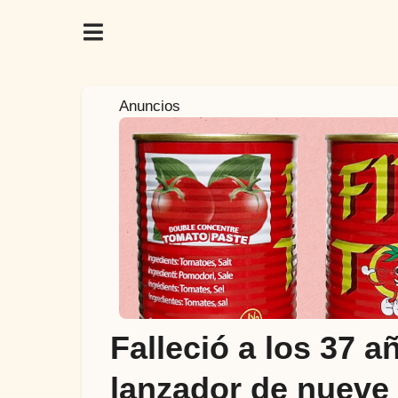
6
Anuncios
a
ñ
o
s
a
t
r
á
s
6
Falleció a los 37 a
a
ñ
lanzador de nueve
o