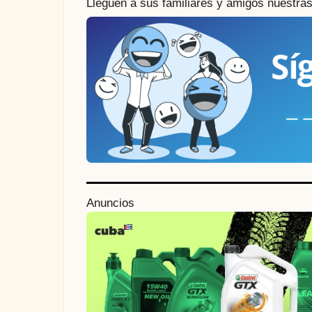
Lleguen a sus familiares y amigos nuestra
P
Anuncios
o
s
t
P