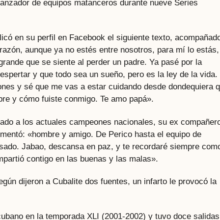
a lanzador de equipos matanceros durante nueve Series
icó en su perfil en Facebook el siguiente texto, acompañad
azón, aunque ya no estés entre nosotros, para mí lo estás,
grande que se siente al perder un padre. Ya pasé por la
despertar y que todo sea un sueño, pero es la ley de la vida.
ones y sé que me vas a estar cuidando desde dondequiera 
bre y cómo fuiste conmigo. Te amo papá».
icado a los actuales campeones nacionales, su ex compañer
comentó: «hombre y amigo. De Perico hasta el equipo de
sado. Jabao, descansa en paz, y te recordaré siempre como
mpartió contigo en las buenas y las malas».
ún dijeron a Cubalite dos fuentes, un infarto le provocó la
cubano en la temporada XLI (2001-2002) y tuvo doce salidas