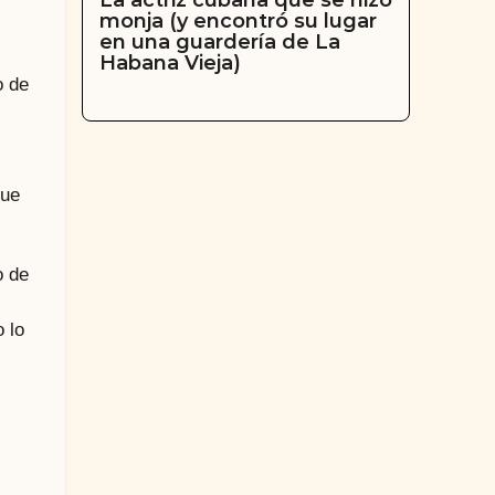
La actriz cubana que se hizo
monja (y encontró su lugar
en una guardería de La
Habana Vieja)
o de
que
o de
 lo