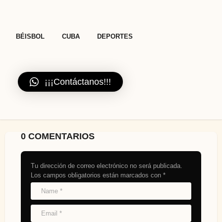
a
t
i
,
,
BÉISBOL
CUBA
DEPORTES
o
n
¡¡¡Contáctanos!!!
0 COMENTARIOS
Tu dirección de correo electrónico no será publicada.
Los campos obligatorios están marcados con
*