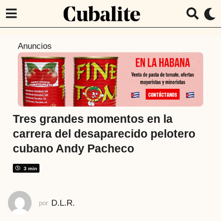
7
Anuncios
a
ñ
o
s
a
t
Tres grandes momentos en la
r
carrera del desaparecido pelotero
á
cubano Andy Pacheco
s
7
3 min
a
ñ
o
D.L.R.
por
s