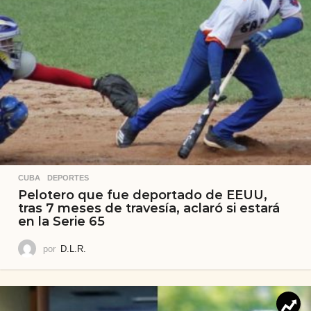
CUBA
,
DEPORTES
Pelotero que fue deportado de EEUU,
tras 7 meses de travesía, aclaró si estará
en la Serie 65
por
D.L.R.