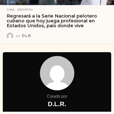
CUBA
,
DEPORTES
Regresará a la Serie Nacional pelotero
cubano que hoy juega profesional en
Estados Unidos, país donde vive
por
D.L.R.
Creado por
D.L.R.