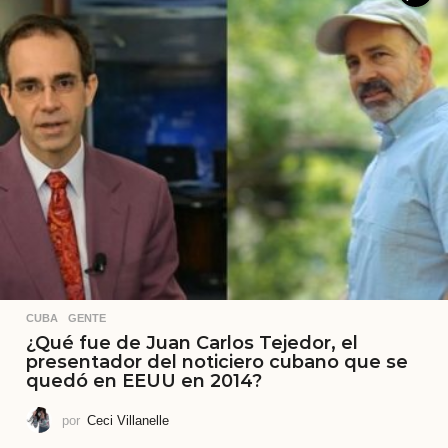
CUBA
,
GENTE
¿Qué fue de Juan Carlos Tejedor, el
presentador del noticiero cubano que se
quedó en EEUU en 2014?
por
Ceci Villanelle