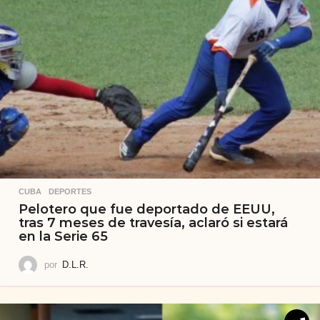
CUBA
,
DEPORTES
Pelotero que fue deportado de EEUU,
tras 7 meses de travesía, aclaró si estará
en la Serie 65
por
D.L.R.