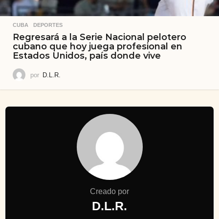
CUBA
,
DEPORTES
Regresará a la Serie Nacional pelotero
cubano que hoy juega profesional en
Estados Unidos, país donde vive
por
D.L.R.
Creado por
D.L.R.