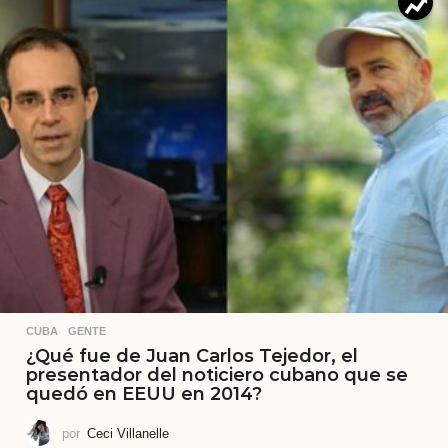
CUBA
,
GENTE
¿Qué fue de Juan Carlos Tejedor, el
presentador del noticiero cubano que se
quedó en EEUU en 2014?
por
Ceci Villanelle