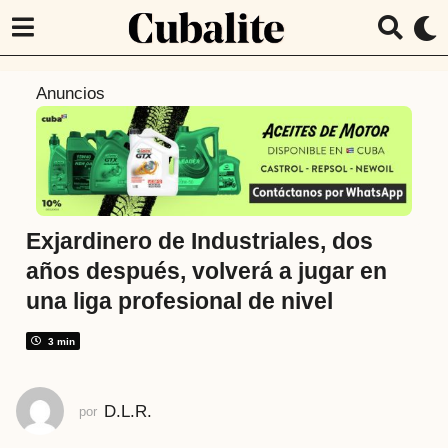
6
Anuncios
a
ñ
o
s
a
t
Exjardinero de Industriales, dos
r
años después, volverá a jugar en
á
una liga profesional de nivel
s
5
3 min
a
ñ
o
D.L.R.
por
s