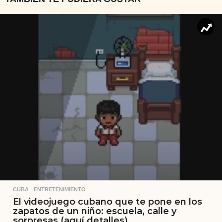
CUBA
,
ENTRETENIMIENTO
El videojuego cubano que te pone en los
zapatos de un niño: escuela, calle y
sorpresas (aquí detalles)