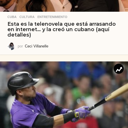
CUBA
,
CULTURA
,
ENTRETENIMIENTO
Esta es la telenovela que está arrasando
en internet… y la creó un cubano (aquí
detalles)
por
Ceci Villanelle