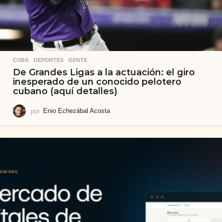
CUBA
,
DEPORTES
,
GENTE
De Grandes Ligas a la actuación: el giro
inesperado de un conocido pelotero
cubano (aquí detalles)
por
Enio Echezábal Acosta