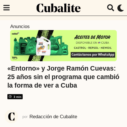
1
Anuncios
a
ñ
o
a
t
r
«Entorno» y Jorge Ramón Cuevas:
á
25 años sin el programa que cambió
s
la forma de ver a Cuba
1
a
3 min
ñ
o
a
Redacción de Cubalite
por
t