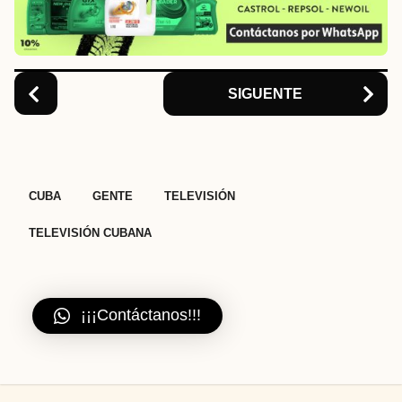
i
o
n
SIGUENTE
,
,
,
CUBA
GENTE
TELEVISIÓN
TELEVISIÓN CUBANA
¡¡¡Contáctanos!!!