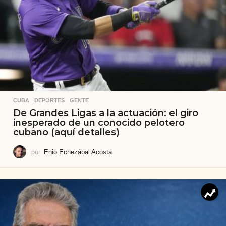
CUBA
,
DEPORTES
,
GENTE
De Grandes Ligas a la actuación: el giro
inesperado de un conocido pelotero
cubano (aquí detalles)
por
Enio Echezábal Acosta