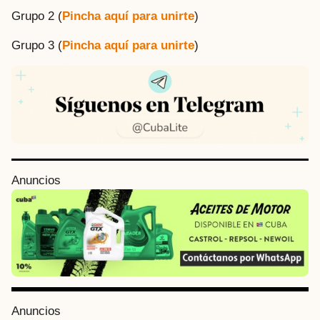
Grupo 2 (
Pincha aquí para unirte
)
Grupo 3 (
Pincha aquí para unirte
)
P
Anuncios
o
s
t
P
a
g
i
Anuncios