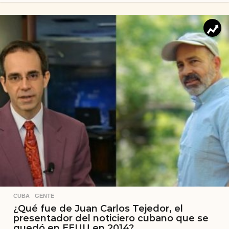
CUBA
,
GENTE
¿Qué fue de Juan Carlos Tejedor, el
presentador del noticiero cubano que se
quedó en EEUU en 2014?