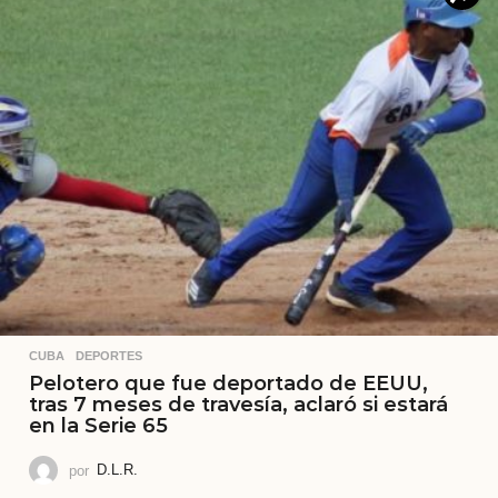
CUBA
,
DEPORTES
Pelotero que fue deportado de EEUU,
tras 7 meses de travesía, aclaró si estará
en la Serie 65
por
D.L.R.