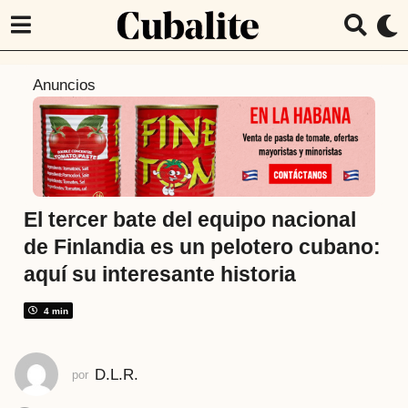
6
Anuncios
a
ñ
o
s
a
t
El tercer bate del equipo nacional
r
de Finlandia es un pelotero cubano:
á
aquí su interesante historia
s
4
4 min
a
ñ
o
D.L.R.
por
s