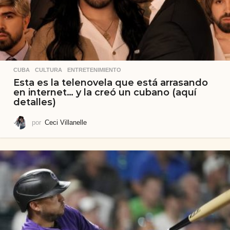
CUBA
,
CULTURA
,
ENTRETENIMIENTO
Esta es la telenovela que está arrasando
en internet… y la creó un cubano (aquí
detalles)
por
Ceci Villanelle