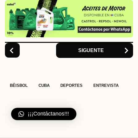
n
a
t
i
o
n
SIGUENTE
,
,
,
BÉISBOL
CUBA
DEPORTES
ENTREVISTA
¡¡¡Contáctanos!!!