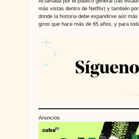
Aclamada por el público general (las estadí
más vistas dentro de Netflix) y también po
donde la historia debe expandirse aún más 
giros que hace más de 65 años, y para tod
P
Anuncios
o