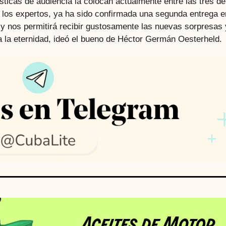
sticas de audiencia la colocan actualmente entre las tres de
r los expertos, ya ha sido confirmada una segunda entrega e
y nos permitirá recibir gustosamente las nuevas sorpresas 
a la eternidad, ideó el bueno de Héctor Germán Oesterheld.