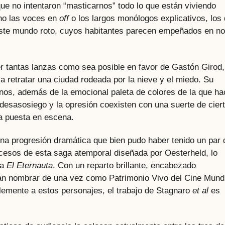
que no intentaron “masticarnos” todo lo que están viviendo
no las voces en
off
o los largos monólogos explicativos, los
este mundo roto, cuyos habitantes parecen empeñados en no
r tantas lanzas como sea posible en favor de Gastón Girod,
a retratar una ciudad rodeada por la nieve y el miedo. Su
anos, además de la emocional paleta de colores de la que ha
 desasosiego y la opresión coexisten con una suerte de cier
la puesta en escena.
na progresión dramática que bien pudo haber tenido un par 
esos de esta saga atemporal diseñada por Oesterheld, lo
 a
El Eternauta
. Con un reparto brillante, encabezado
an nombrar de una vez como Patrimonio Vivo del Cine Mund
lemente a estos personajes, el trabajo de Stagnaro
et al
es