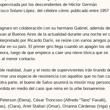
 supervisada por los descendientes de Héctor Germán
ncisco Solano López, del célebre cómic publicado entre 1957
 Stagnaro en colaboración con su hermano Gabriel, además de
llevan al Buenos Aires de la actualidad durante una noche en 
nterpretado por Ricardo Darín, se reúne con varios amigos p
lar en su país. El primer giro llega cuando un apagón los ob
peora, luego de que empiece a caer una nieve tóxica que se
 al menor contacto.
e realidad, Juan y el resto de supervivientes irán tirando d
 armar una especie de resistencia con aquellos que no han ca
 otra parte, el bueno de Salvo asumirá la misión muy person
perdida en medio del caos que reina en la urbe bonaerense.
Peterson (Elena), César Troncoso (Alfredo “Tano” Favalli),
s), (Clara), Ariel Staltari (Omar), Orianna Cárdenas (Inga) 