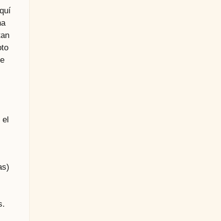
quí
na
tan
oto
te
 el
as)
s.