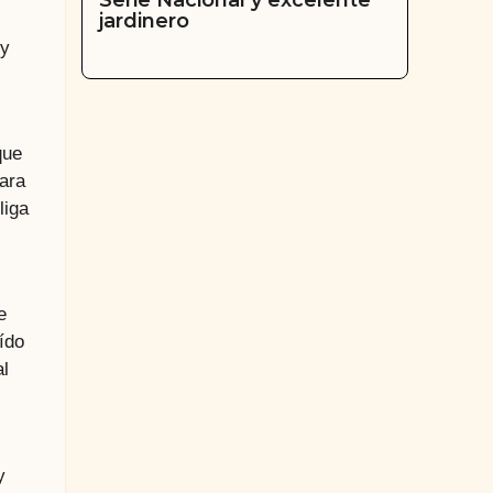
Serie Nacional y excelente
jardinero
 y
que
ara
liga
e
ído
al
y