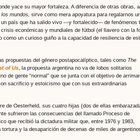
onde yace su mayor fortaleza. A diferencia de otras obras, a
 los mundos,
sirve como mera apoyatura para regalarnos u
 un país que ha salido vivo —y fortalecido— de fenómenos 
crisis económicas y mundiales de fútbol (el llavero con la f
 como un curioso guiño a la capacidad de resiliencia de es
s propuestas del género postapocalíptico, tales como
The
st of Us
, la propuesta argentina no va de lobos solitarios
no de gente “normal” que se junta con el objetivo de arrimar
n sacrificio y estoicismo que con sus extraordinarias
e de Oesterheld, sus cuatro hijas (dos de ellas embarazad
ente sufrieron las consecuencias del llamado Proceso de
o que recibió la dictadura militar que, entre 1976 y 1983,
 tortura y la desaparición de decenas de miles de argentino