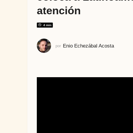
t
atención
r
á
s
4 min
Enio Echezábal Acosta
por