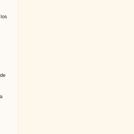
 los
 de
da