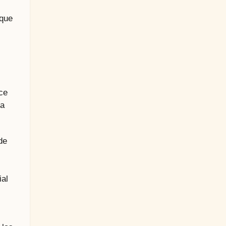
 que
ce
ta
de
ial