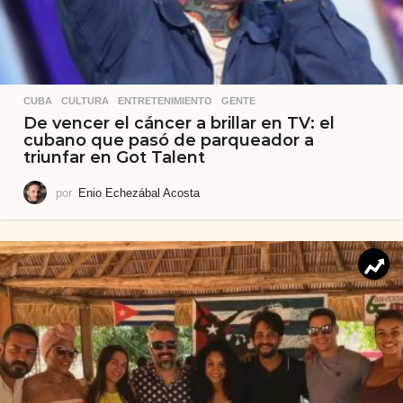
CUBA
,
CULTURA
,
ENTRETENIMIENTO
,
GENTE
De vencer el cáncer a brillar en TV: el
cubano que pasó de parqueador a
triunfar en Got Talent
por
Enio Echezábal Acosta