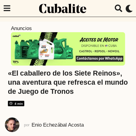
6
Anuncios
m
e
s
e
s
a
«El caballero de los Siete Reinos»,
t
una aventura que refresca el mundo
r
de Juego de Tronos
á
s
4 min
6
m
e
Enio Echezábal Acosta
por
s