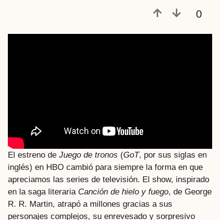
e
0
s
a
t
r
á
s
El estreno de
Juego de tronos
(
GoT
, por sus siglas en
inglés) en HBO cambió para siempre la forma en que
apreciamos las series de televisión. El show, inspirado
en la saga literaria
Canción de hielo y fuego
, de George
R. R. Martin, atrapó a millones gracias a sus
personajes complejos, su enrevesado y sorpresivo