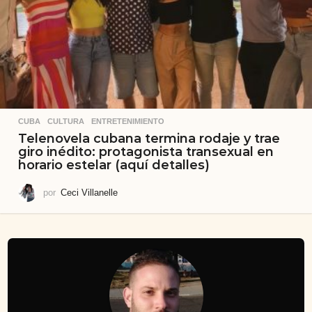
CUBA
,
CULTURA
,
ENTRETENIMIENTO
Telenovela cubana termina rodaje y trae
giro inédito: protagonista transexual en
horario estelar (aquí detalles)
por
Ceci Villanelle