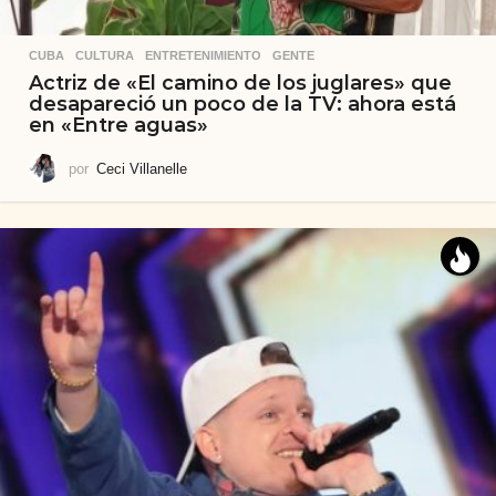
CUBA
,
CULTURA
,
ENTRETENIMIENTO
,
GENTE
Actriz de «El camino de los juglares» que
desapareció un poco de la TV: ahora está
en «Entre aguas»
por
Ceci Villanelle