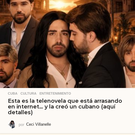
CUBA
,
CULTURA
,
ENTRETENIMIENTO
Esta es la telenovela que está arrasando
en internet… y la creó un cubano (aquí
detalles)
por
Ceci Villanelle