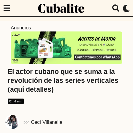
9
Anuncios
m
e
s
e
s
a
El actor cubano que se suma a la
t
revolución de las series verticales
r
(aquí detalles)
á
s
4 min
9
m
e
Ceci Villanelle
por
s