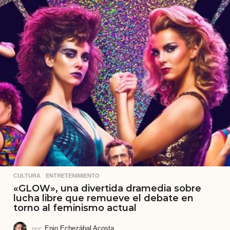
CULTURA
,
ENTRETENIMIENTO
«GLOW», una divertida dramedia sobre
lucha libre que remueve el debate en
torno al feminismo actual
por
Enio Echezábal Acosta