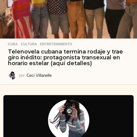
CUBA
,
CULTURA
,
ENTRETENIMIENTO
Telenovela cubana termina rodaje y trae
giro inédito: protagonista transexual en
horario estelar (aquí detalles)
por
Ceci Villanelle