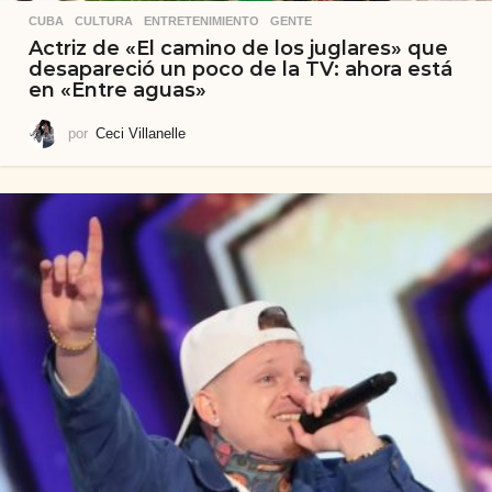
CUBA
,
CULTURA
,
ENTRETENIMIENTO
,
GENTE
Actriz de «El camino de los juglares» que
desapareció un poco de la TV: ahora está
en «Entre aguas»
por
Ceci Villanelle