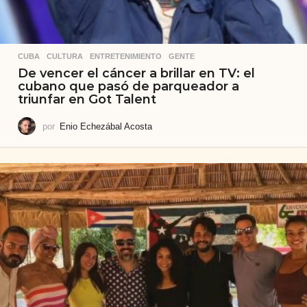
CUBA
,
CULTURA
,
ENTRETENIMIENTO
,
GENTE
De vencer el cáncer a brillar en TV: el
cubano que pasó de parqueador a
triunfar en Got Talent
por
Enio Echezábal Acosta