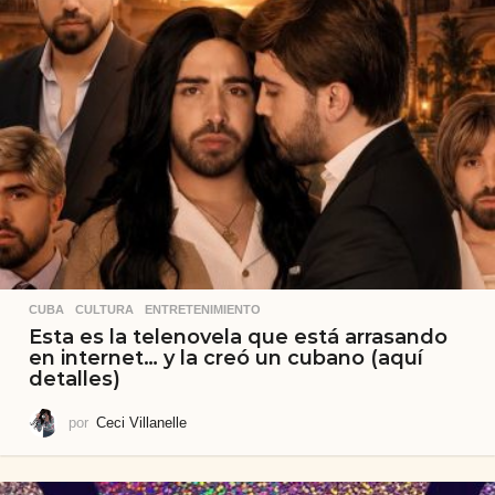
CUBA
,
CULTURA
,
ENTRETENIMIENTO
Esta es la telenovela que está arrasando
en internet… y la creó un cubano (aquí
detalles)
por
Ceci Villanelle