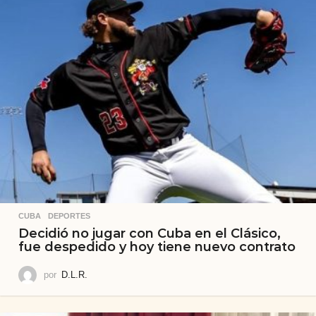
CUBA
,
DEPORTES
Decidió no jugar con Cuba en el Clásico,
fue despedido y hoy tiene nuevo contrato
por
D.L.R.