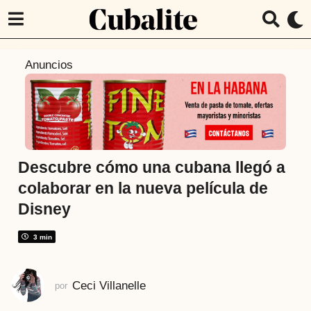
5
Anuncios
a
ñ
o
s
a
t
Descubre cómo una cubana llegó a
r
colaborar en la nueva película de
á
Disney
s
5
3 min
a
ñ
o
Ceci Villanelle
por
s