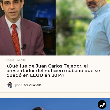
CUBA
,
GENTE
¿Qué fue de Juan Carlos Tejedor, el
presentador del noticiero cubano que se
quedó en EEUU en 2014?
por
Ceci Villanelle