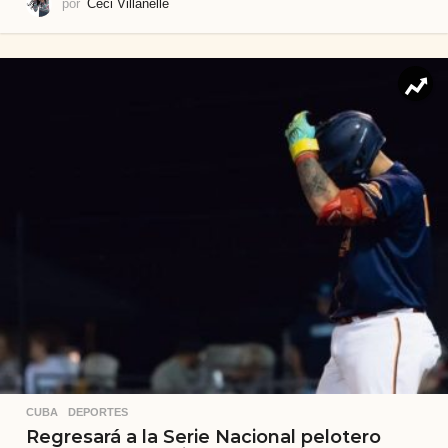
por
Ceci Villanelle
CUBA
,
DEPORTES
Regresará a la Serie Nacional pelotero