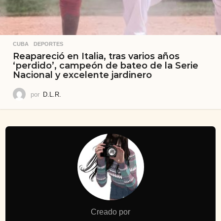
CUBA
,
DEPORTES
Reapareció en Italia, tras varios años
‘perdido’, campeón de bateo de la Serie
Nacional y excelente jardinero
por
D.L.R.
Creado por