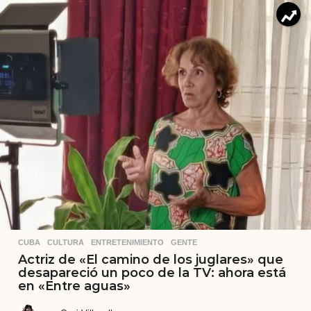
CUBA
,
CULTURA
,
ENTRETENIMIENTO
,
GENTE
Actriz de «El camino de los juglares» que
desapareció un poco de la TV: ahora está
en «Entre aguas»