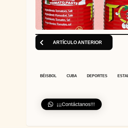
n
ARTÍCULO ANTERIOR
,
,
,
BÉISBOL
CUBA
DEPORTES
ESTA
¡¡¡Contáctanos!!!