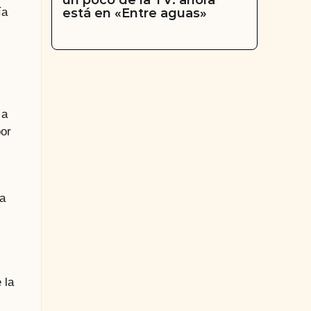
un poco de la TV: ahora
está en «Entre aguas»
ía
 a
por
va
 la