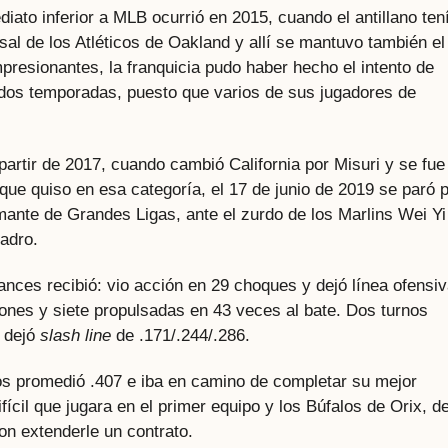
diato inferior a MLB ocurrió en 2015, cuando el antillano ten
sal de los Atléticos de Oakland y allí se mantuvo también el
presionantes, la franquicia pudo haber hecho el intento de
 dos temporadas, puesto que varios de sus jugadores de
artir de 2017, cuando cambió California por Misuri y se fue
que quiso en esa categoría, el 17 de junio de 2019 se paró 
mante de Grandes Ligas, ante el zurdo de los Marlins Wei Yi
uadro.
ances recibió: vio acción en 29 choques y dejó línea ofensi
rones y siete propulsadas en 43 veces al bate. Dos turnos
 dejó
slash line
de .171/.244/.286.
dos promedió .407 e iba en camino de completar su mejor
cil que jugara en el primer equipo y los Búfalos de Orix, de
ron extenderle un contrato.