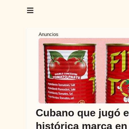
3
Anuncios
a
ñ
o
s
a
t
r
á
s
3
Cubano que jugó e
a
ñ
histórica marca e
o