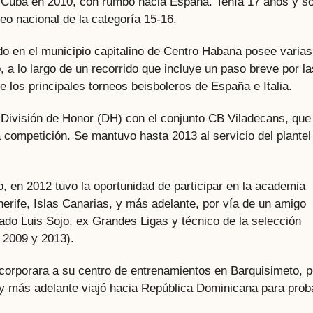
e Cuba en 2010, con rumbo hacia España. Tenía 17 años y so
eo nacional de la categoría 15-16.
o en el municipio capitalino de Centro Habana posee varias
, a lo largo de un recorrido que incluye un paso breve por la
los principales torneos beisboleros de España e Italia.
 División de Honor (DH) con el conjunto CB Viladecans, que
a competición. Se mantuvo hasta 2013 al servicio del plantel
, en 2012 tuvo la oportunidad de participar en la academia
nerife, Islas Canarias, y más adelante, por vía de un amigo
ado Luis Sojo, ex Grandes Ligas y técnico de la selección
, 2009 y 2013).
incorporara a su centro de entrenamientos en Barquisimeto, 
 y más adelante viajó hacia República Dominicana para prob