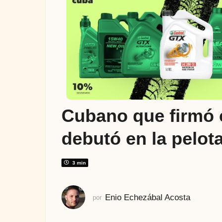
ñ
o
s
a
t
r
á
s
4
Cubano que firmó 
a
ñ
debutó en la pelota
o
s
a
3 min
t
r
Enio Echezábal Acosta
por
á
s