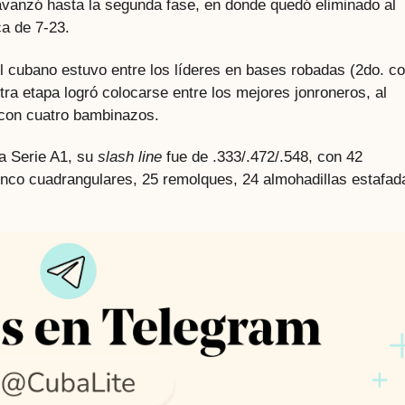
avanzó hasta la segunda fase, en donde quedó eliminado al
ca de 7-23.
l cubano estuvo entre los líderes en bases robadas (2do. c
otra etapa logró colocarse entre los mejores jonroneros, al
 con cuatro bambinazos.
la Serie A1, su
slash line
fue de .333/.472/.548, con 42
 cinco cuadrangulares, 25 remolques, 24 almohadillas estafad