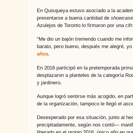
En Quisqueya estuvo asociado a la academ
presentarse a buena cantidad de
showcase
Azulejos de Toronto lo firmaron por una cifr
“Me dio un bajón tremendo cuando me infor
barato, pero bueno, después me alegré, yo 
años
.
En 2016 participó en la pretemporada primav
desplazaron a planteles de la categoría Roo
y jardinero.
Aunque logró sentirse más acogido, en part
de la organización, tampoco le llegó el as
Desesperado por esa situación, junto al he
precipitadamente, según nos contó— manife
liberado en el propio 2016, único año en que