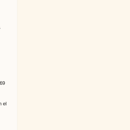
a
 69
 el