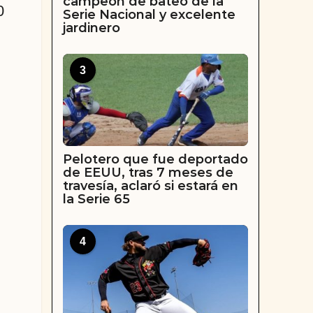
campeón de bateo de la
0
Serie Nacional y excelente
jardinero
3
Pelotero que fue deportado
de EEUU, tras 7 meses de
travesía, aclaró si estará en
la Serie 65
4