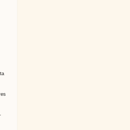
ta
res
—