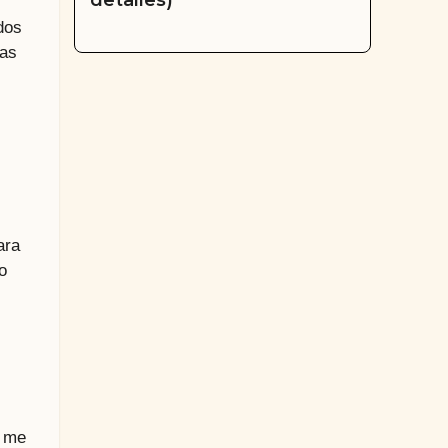
detalles)
dos
mas
ara
o
e me