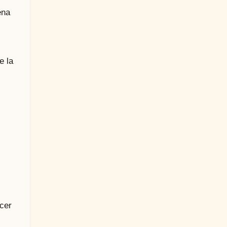
ena
e la
cer