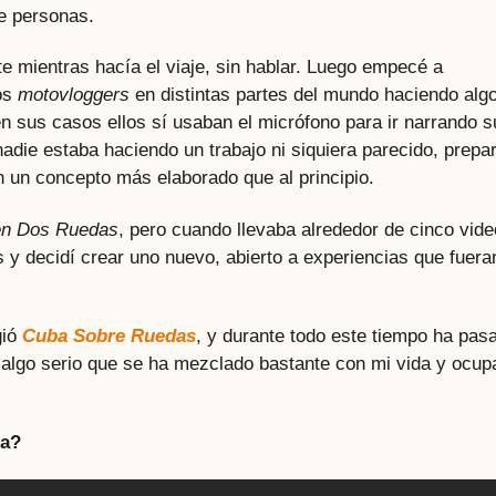
de personas.
te mientras hacía el viaje, sin hablar. Luego empecé a
ios
motovloggers
en distintas partes del mundo haciendo alg
en sus casos ellos sí usaban el micrófono para ir narrando s
nadie estaba haciendo un trabajo ni siquiera parecido, prepa
n un concepto más elaborado que al principio.
en Dos Ruedas
, pero cuando llevaba alrededor de cinco vid
s y decidí crear uno nuevo, abierto a experiencias que fuera
gió
Cuba Sobre Ruedas
, y durante todo este tiempo ha pas
algo serio que se ha mezclado bastante con mi vida y ocup
ma?