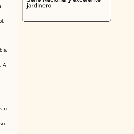
Serie Nacional y excelente
jardinero
a
,
ol.
bía
. A
sto
 su