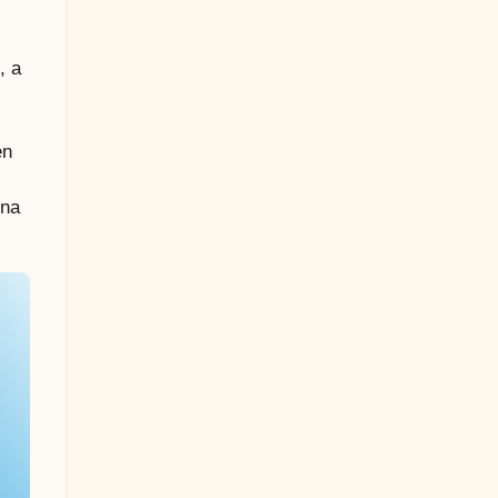
, a
en
ina