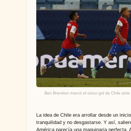
Ben Brereton marcó el único gol de Chile ante 
La idea de Chile era arrollar desde un inici
tranquilidad y no desgastarse. Y así, salier
América parecía una maquinaria perfecta. An