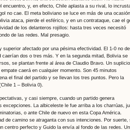
 encuentro, y, en efecto, Chile aplasta a su rival, lo incrust
 gol no cae. El meta boliviano se luce en más de una ocasión
olivia ataca, pierde el esférico, y en un contrataque, cae el g
ividad de los delanteros rojillos: hasta tres veces necesitó
ondo de las redes. Mal presagio.
 superior afectado por una pésima efectividad. El 1-0 no de
 caerían dos o tres más. Y en la segunda mitad, Bolivia se
sos, se plantan frente al área de Claudio Bravo. Un suplicio
l empate caerá en cualquier momento. Son 45 minutos
na el final del partido y se llevan los tres puntos. Pero la
hile 1 – Bolivia 0).
ectativas, y casi siempre, cuando un partido genera
 excepciones. La albiceleste le fue arriba a los charrúas, ju
minatorias, o ante Chile de nuevo en esta Copa América.
ad de camino se atraganta con sus intenciones. Por suerte,
un centro perfecto y Guido la envía al fondo de las redes. Un