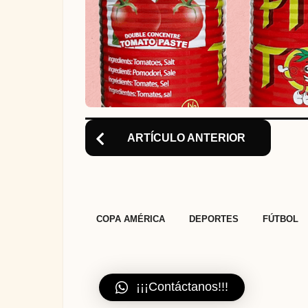
o
n
ARTÍCULO ANTERIOR
,
,
COPA AMÉRICA
DEPORTES
FÚTBOL
¡¡¡Contáctanos!!!