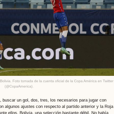
Bolivia. Foto tomada de la cuenta oficial de la Copa América en Twitter
(@CopaAmerica).
o, buscar un gol, dos, tres, los necesarios para jugar con
on algunos ajustes con respecto al partido anterior y la Roja
te ellos, Bolivia, una selección bastante débil. No había