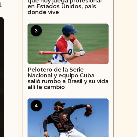
que hoy juega profesional
1
en Estados Unidos, país
donde vive
3
Pelotero de la Serie
Nacional y equipo Cuba
salió rumbo a Brasil y su vida
allí le cambió
4