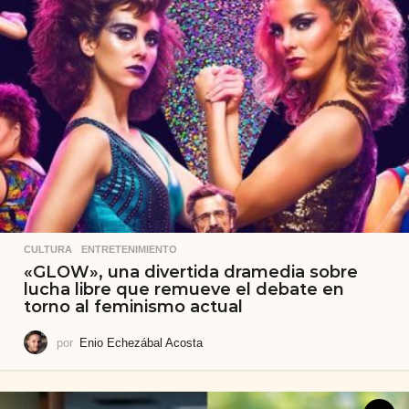
CULTURA
,
ENTRETENIMIENTO
«GLOW», una divertida dramedia sobre
lucha libre que remueve el debate en
torno al feminismo actual
por
Enio Echezábal Acosta