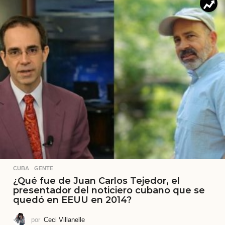
CUBA
,
GENTE
¿Qué fue de Juan Carlos Tejedor, el
presentador del noticiero cubano que se
quedó en EEUU en 2014?
por
Ceci Villanelle