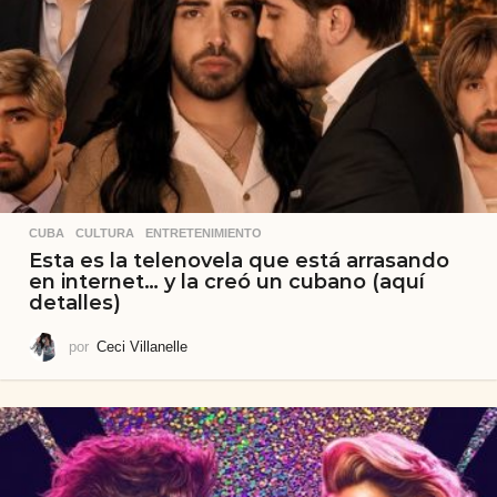
CUBA
,
CULTURA
,
ENTRETENIMIENTO
Esta es la telenovela que está arrasando
en internet… y la creó un cubano (aquí
detalles)
por
Ceci Villanelle