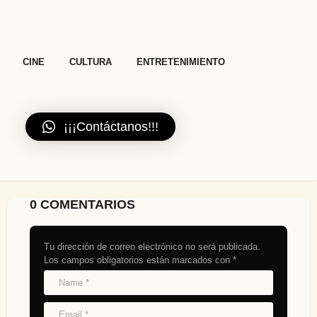
n
a
t
,
,
CINE
CULTURA
ENTRETENIMIENTO
i
o
n
¡¡¡Contáctanos!!!
0 COMENTARIOS
Tu dirección de correo electrónico no será publicada.
Los campos obligatorios están marcados con
*