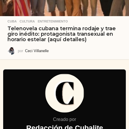
CUBA
,
CULTURA
,
ENTRETENIMIENTO
Telenovela cubana termina rodaje y trae
giro inédito: protagonista transexual en
horario estelar (aquí detalles)
por
Ceci Villanelle
Creado por
Redacción de Cubalite