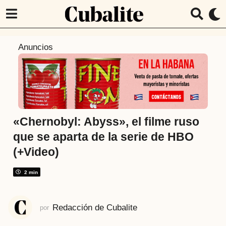
6
Anuncios
a
ñ
o
s
a
t
«Chernobyl: Abyss», el filme ruso
r
que se aparta de la serie de HBO
á
(+Video)
s
6
2 min
a
ñ
o
Redacción de Cubalite
por
s