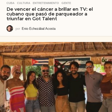
CUBA
,
CULTURA
,
ENTRETENIMIENTO
,
GENTE
De vencer el cáncer a brillar en TV: el
cubano que pasó de parqueador a
triunfar en Got Talent
por
Enio Echezábal Acosta