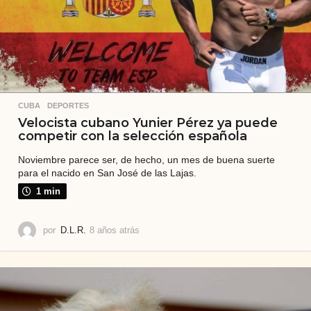
CUBA
,
DEPORTES
Velocista cubano Yunier Pérez ya puede
competir con la selección española
Noviembre parece ser, de hecho, un mes de buena suerte
para el nacido en San José de las Lajas.
1 min
por
D.L.R.
8 años atrás
8
a
ñ
o
s
a
t