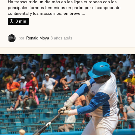
Ha transcurrido un día más en las ligas europeas con los
principales torneos femeninos en parón por el campeonato
continental y los masculinos, en breve,...
3 min
por
Ronald Moya
8 años atrás
8
a
ñ
o
s
a
t
r
á
s