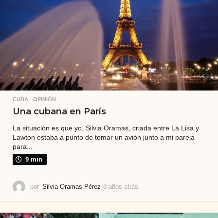
CUBA
,
OPINIÓN
Una cubana en París
La situación es que yo, Silvia Oramas, criada entre La Lisa y
Lawton estaba a punto de tomar un avión junto a mi pareja
para...
9 min
por
Silvia Oramas Pérez
8 años atrás
7
a
ñ
o