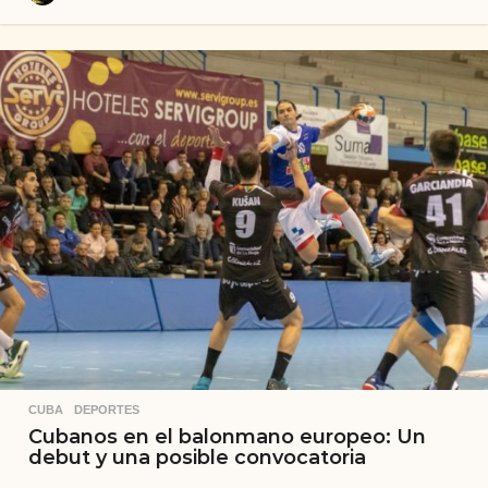
a
ñ
o
s
a
t
r
á
s
CUBA
,
DEPORTES
Cubanos en el balonmano europeo: Un
debut y una posible convocatoria