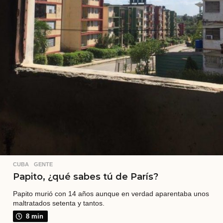
CUBA
,
GENTE
Papito, ¿qué sabes tú de París?
Papito murió con 14 años aunque en verdad aparentaba unos
maltratados setenta y tantos.
8 min