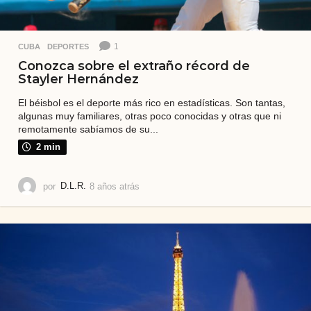
1
CUBA
,
DEPORTES
Conozca sobre el extraño récord de
Stayler Hernández
El béisbol es el deporte más rico en estadísticas. Son tantas,
algunas muy familiares, otras poco conocidas y otras que ni
remotamente sabíamos de su...
2 min
por
D.L.R.
8 años atrás
8
a
ñ
o
s
a
t
r
á
s