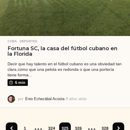
CUBA
,
DEPORTES
Fortuna SC, la casa del fútbol cubano en
la Florida
Decir que hay talento en el fútbol cubano es una obviedad tan
clara como que una pelota es redonda o que una portería
tiene forma...
6 min
por
Enio Echezábal Acosta
8 años atrás
8
a
ñ
o
s
…
…
a
1
324
325
326
328