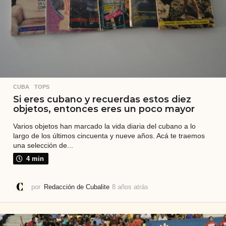
CUBA
,
TOPS
Si eres cubano y recuerdas estos diez
objetos, entonces eres un poco mayor
Varios objetos han marcado la vida diaria del cubano a lo
largo de los últimos cincuenta y nueve años. Acá te traemos
una selección de...
4 min
por
Redacción de Cubalite
8 años atrás
7
a
ñ
o
s