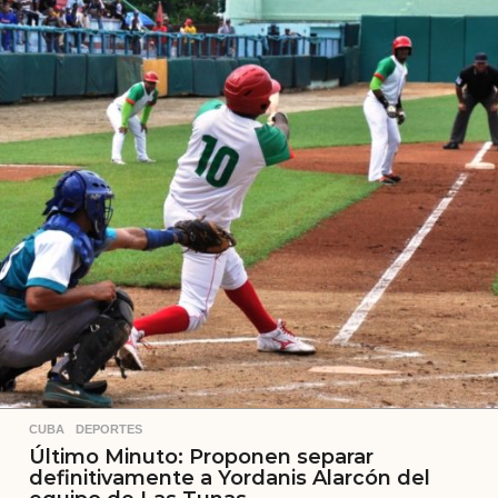
s
a
t
r
á
s
CUBA
,
DEPORTES
Último Minuto: Proponen separar
definitivamente a Yordanis Alarcón del