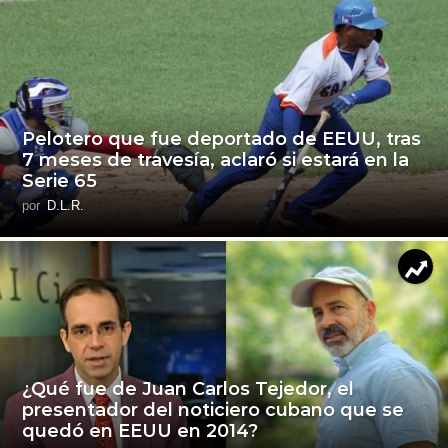
Pelotero que fue deportado de EEUU, tras
7 meses de travesía, aclaró si estará en la
Serie 65
por
D.L.R.
¿Qué fue de Juan Carlos Tejedor, el
presentador del noticiero cubano que se
quedó en EEUU en 2014?