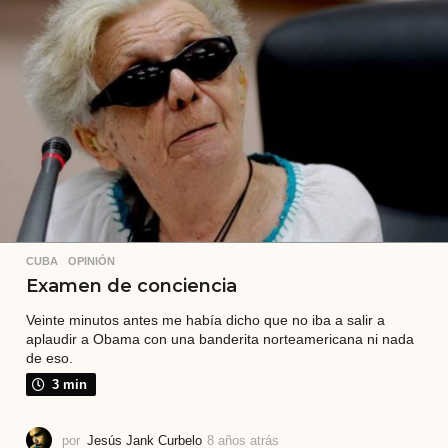
r
á
s
CUBA
,
OPINIÓN
Examen de conciencia
Veinte minutos antes me había dicho que no iba a salir a
aplaudir a Obama con una banderita norteamericana ni nada
de eso.
3 min
por
Jesús Jank Curbelo
8 años atrás
7