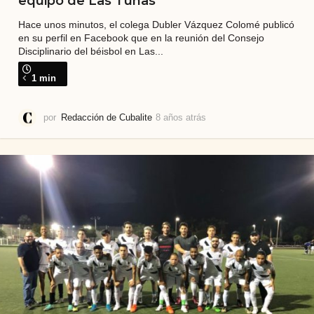
equipo de Las Tunas
Hace unos minutos, el colega Dubler Vázquez Colomé publicó
en su perfil en Facebook que en la reunión del Consejo
Disciplinario del béisbol en Las...
1 min
por
Redacción de Cubalite
8 años atrás
8
a
ñ
o
s
a
t
r
á
s