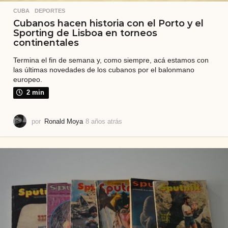
CUBA
,
DEPORTES
Cubanos hacen historia con el Porto y el
Sporting de Lisboa en torneos
continentales
Termina el fin de semana y, como siempre, acá estamos con
las últimas novedades de los cubanos por el balonmano
europeo.
2 min
por
Ronald Moya
8 años atrás
8
a
ñ
o
s
a
t
r
á
s