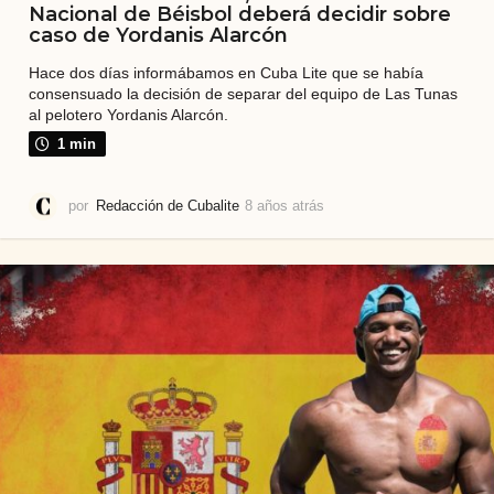
Nacional de Béisbol deberá decidir sobre
caso de Yordanis Alarcón
Hace dos días informábamos en Cuba Lite que se había
consensuado la decisión de separar del equipo de Las Tunas
al pelotero Yordanis Alarcón.
1 min
por
Redacción de Cubalite
8 años atrás
8
a
ñ
o
s
a
t
r
á
s