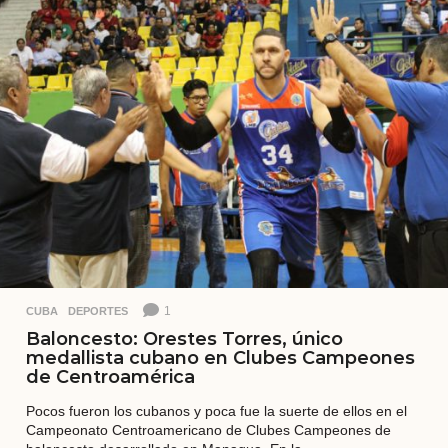
a
t
r
á
s
1
CUBA
,
DEPORTES
Baloncesto: Orestes Torres, único
medallista cubano en Clubes Campeones
de Centroamérica
Pocos fueron los cubanos y poca fue la suerte de ellos en el
Campeonato Centroamericano de Clubes Campeones de