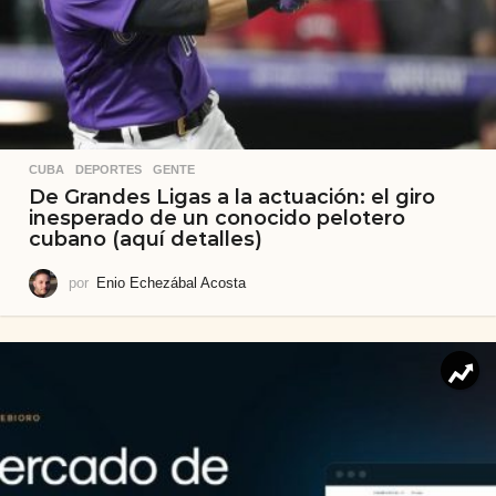
CUBA
,
DEPORTES
,
GENTE
De Grandes Ligas a la actuación: el giro
inesperado de un conocido pelotero
cubano (aquí detalles)
por
Enio Echezábal Acosta