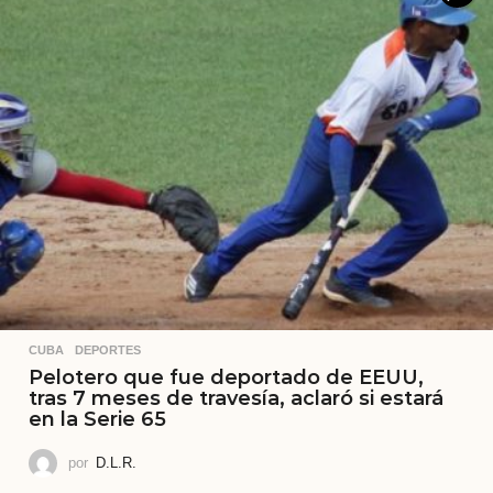
CUBA
,
DEPORTES
Pelotero que fue deportado de EEUU,
tras 7 meses de travesía, aclaró si estará
en la Serie 65
por
D.L.R.