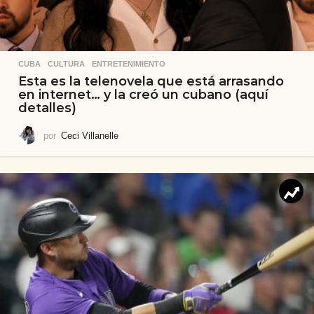
CUBA
,
CULTURA
,
ENTRETENIMIENTO
Esta es la telenovela que está arrasando
en internet… y la creó un cubano (aquí
detalles)
por
Ceci Villanelle