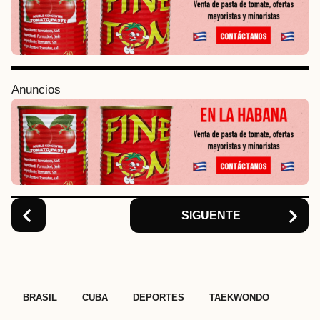
t
P
a
g
i
Anuncios
n
a
t
i
o
n
SIGUENTE
,
,
,
BRASIL
CUBA
DEPORTES
TAEKWONDO