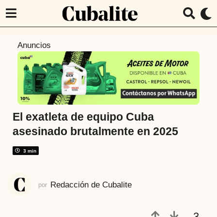
1
Anuncios
a
ñ
o
a
t
r
El exatleta de equipo Cuba
á
asesinado brutalmente en 2025
s
7
3 min
m
e
Redacción de Cubalite
por
s
e
s
3