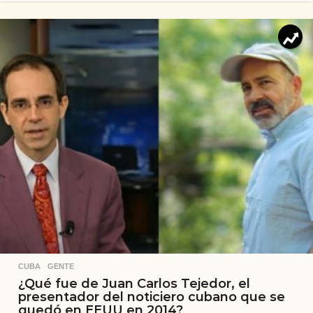
CUBA
,
GENTE
¿Qué fue de Juan Carlos Tejedor, el
presentador del noticiero cubano que se
quedó en EEUU en 2014?