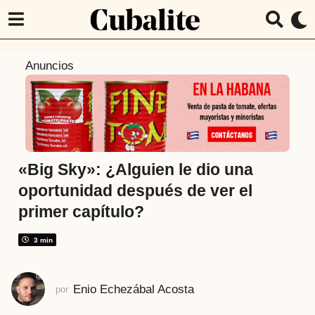
5
Anuncios
a
ñ
o
s
a
t
«Big Sky»: ¿Alguien le dio una
r
oportunidad después de ver el
á
primer capítulo?
s
5
3 min
a
ñ
o
Enio Echezábal Acosta
por
s