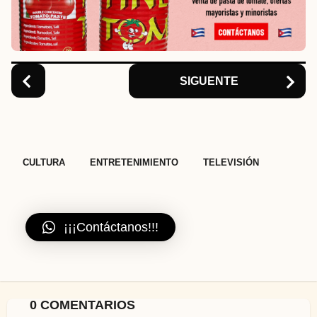
t
i
o
n
SIGUENTE
,
,
CULTURA
ENTRETENIMIENTO
TELEVISIÓN
¡¡¡Contáctanos!!!
0 COMENTARIOS