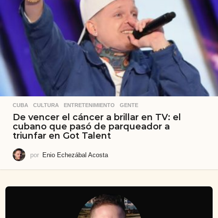
CUBA
,
CULTURA
,
ENTRETENIMIENTO
,
GENTE
De vencer el cáncer a brillar en TV: el
cubano que pasó de parqueador a
triunfar en Got Talent
por
Enio Echezábal Acosta