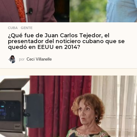
CUBA
,
GENTE
¿Qué fue de Juan Carlos Tejedor, el
presentador del noticiero cubano que se
quedó en EEUU en 2014?
por
Ceci Villanelle