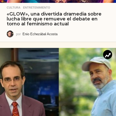
CULTURA
,
ENTRETENIMIENTO
«GLOW», una divertida dramedia sobre
lucha libre que remueve el debate en
torno al feminismo actual
por
Enio Echezábal Acosta