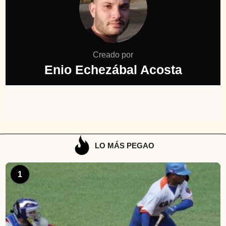
Creado por
Enio Echezábal Acosta
LO MÁS PEGAO
1