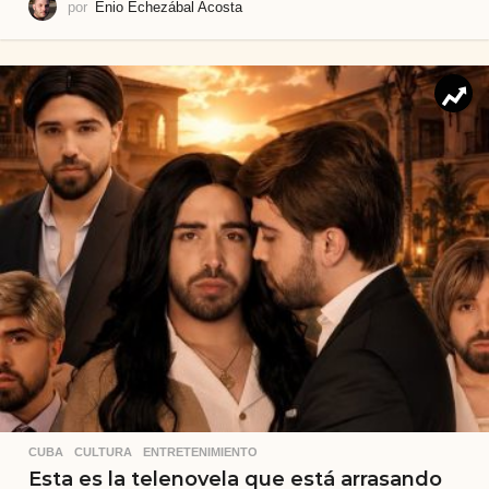
por
Enio Echezábal Acosta
CUBA
,
CULTURA
,
ENTRETENIMIENTO
Esta es la telenovela que está arrasando