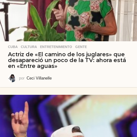
CUBA
,
CULTURA
,
ENTRETENIMIENTO
,
GENTE
Actriz de «El camino de los juglares» que
desapareció un poco de la TV: ahora está
en «Entre aguas»
por
Ceci Villanelle