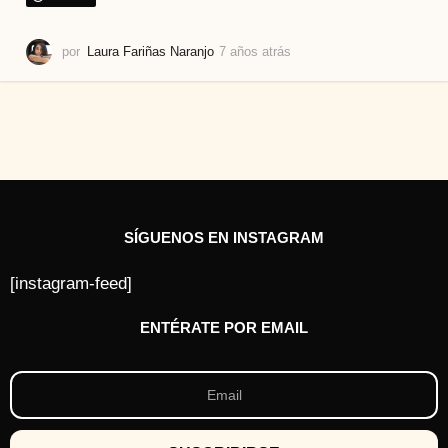
por
Laura Fariñas Naranjo
7 años atrás
6
a
ñ
o
s
a
t
r
á
s
SÍGUENOS EN INSTAGRAM
[instagram-feed]
ENTÉRATE POR EMAIL