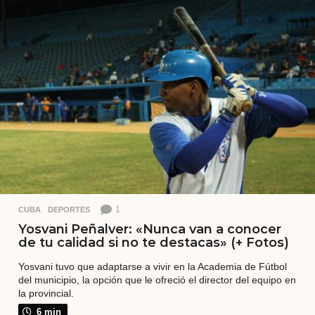
1
CUBA
,
DEPORTES
Yosvani Peñalver: «Nunca van a conocer
de tu calidad si no te destacas» (+ Fotos)
Yosvani tuvo que adaptarse a vivir en la Academia de Fútbol
del municipio, la opción que le ofreció el director del equipo en
la provincial.
6 min