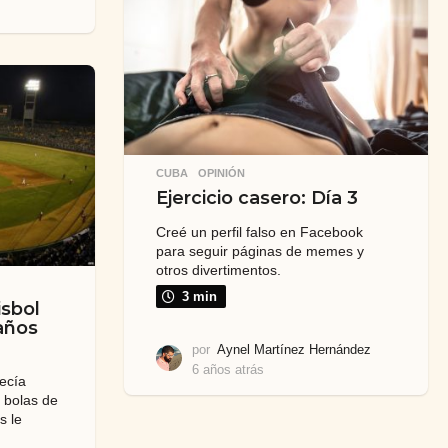
t
r
á
s
CUBA
,
OPINIÓN
Ejercicio casero: Día 3
Creé un perfil falso en Facebook
para seguir páginas de memes y
otros divertimentos.
3 min
sbol
 años
por
Aynel Martínez Hernández
6 años atrás
6
ecía
a
 bolas de
ñ
s le
o
s