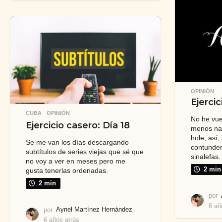
ñ
o
s
a
t
r
á
s
OPINIÓN
Ejercic
CUBA
,
OPINIÓN
No he vuel
Ejercicio casero: Día 18
menos nad
hole, así
Se me van los días descargando
contunden
subtítulos de series viejas que sé que
sinalefas.
no voy a ver en meses pero me
2 min
gusta tenerlas ordenadas.
2 min
por
6 añ
por
Aynel Martínez Hernández
6 años atrás
6