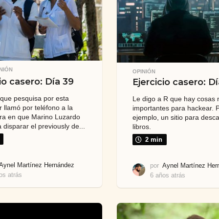
t
á
r
s
á
s
NIÓN
OPINIÓN
io casero: Día 39
Ejercicio casero: D
que pesquisa por esta
Le digo a R que hay cosas
 llamó por teléfono a la
importantes para hackear. 
ra en que Marino Luzardo
ejemplo, un sitio para desc
disparar el previously de...
libros.
2 min
Aynel Martínez Hernández
por
Aynel Martínez Her
os atrás
6
6 años atrás
6
a
a
ñ
ñ
o
o
s
s