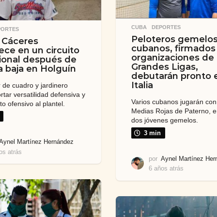
CUBA
,
DEPORTES
PORTES
Peloteros gemelo
 Cáceres
cubanos, firmados
ece en un circuito
organizaciones de
ional después de
Grandes Ligas,
la baja en Holguín
debutarán pronto 
Italia
r de cuadro y jardinero
tar versatilidad defensiva y
Varios cubanos jugarán con
o ofensivo al plantel.
Medias Rojas de Paterno, en
dos jóvenes gemelos.
3 min
Aynel Martínez Hernández
os atrás
6
por
Aynel Martínez Her
a
6 años atrás
6
ñ
a
o
ñ
s
o
a
s
t
a
r