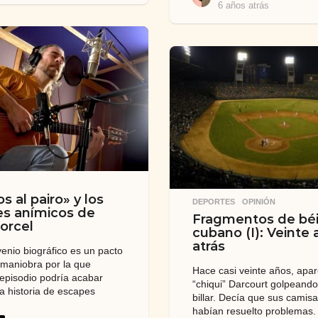
6 años atrás
6
ñ
a
o
ñ
s
o
a
s
t
a
r
t
á
r
s
á
s
s al pairo» y los
DEPORTES
,
OPINIÓN
s anímicos de
Fragmentos de béi
orcel
cubano (I): Veinte
atrás
enio biográfico es un pacto
 maniobra por la que
Hace casi veinte años, apar
 episodio podría acabar
“chiqui” Darcourt golpeando
a historia de escapes
billar. Decía que sus camisa
habían resuelto problemas.