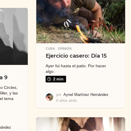
a
t
r
á
s
CUBA
,
OPINIÓN
Ejercicio casero: Día 15
Ayer fui hasta el patio. Por hacer
algo.
a 9
2 min
o Circles,
ler, y las
por
Aynel Martínez Hernández
 el tema
6 años atrás
6
a
ñ
o
s
nández
a