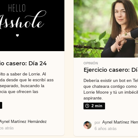
a
a
t
t
r
r
á
á
s
s
io casero: Día 24
OPINIÓN
Ejercicio casero: Dí
to a saber de Lorrie. Al
a desde que le escribí ass
Debería existir un bot en T
, separado, buscando la
que chateara contigo como 
cia que ofrecen las
Lorrie Moore y tú un imbécil
aspirante.
2 min
Aynel Martínez Hernández
por
Aynel Martínez Her
os atrás
6
6 años atrás
6
a
a