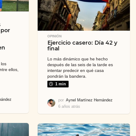
s
 por
OPINIÓN
Ejercicio casero: Día 42 y
en
final
Lo más dinámico que he hecho
 los
después de las seis de la tarde es
tre ellos,
intentar predecir en qué casa
pondrán la bandera.
1 min
nández
por
Aynel Martínez Hernández
6 años atrás
6
a
ñ
o
s
a