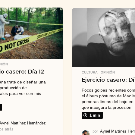
ñ
ñ
o
o
s
s
a
a
t
t
r
r
á
á
s
s
NIÓN
io casero: Día 12
CULTURA
,
OPINIÓN
Ejercicio casero: Dí
na traté de diseñar una
reproducción de
Pocos golpes recientes com
les para ver con mis
el álbum póstumo de Mac Mil
primeras líneas del bajo en
que inaugura la procesión.
1 min
Aynel Martínez Hernández
os atrás
6
por
Aynel Martínez Her
a