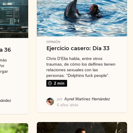
t
r
á
s
OPINIÓN
Ejercicio casero: Día 33
ía 36
Chris D'Elia habla, entre otros
 más
traumas, de cómo los delfines tienen
Por
relaciones sexuales con las
argar
personas: “Dolphins fuck people”.
2 min
por
Aynel Martínez Hernández
nández
6 años atrás
6
a
ñ
o
s