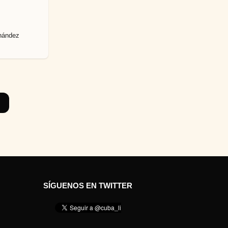
a
t
r
nández
á
s
SÍGUENOS EN TWITTER