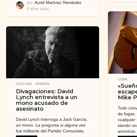
por
Aynel Martínez Hernández
6 años atrás
6
a
ñ
o
s
a
t
r
á
s
CUBA
CULTURA
,
OPINIÓN
«Sueño
Divagaciones: David
escape
Lynch entrevista a un
Mike P
mono acusado de
Todo conv
asesinato
de fugas,
David Lynch interroga a Jack García,
cualquier
un mono. Le pregunta si alguna vez
siendo un
fue militante del Partido Comunista.
anímicos.