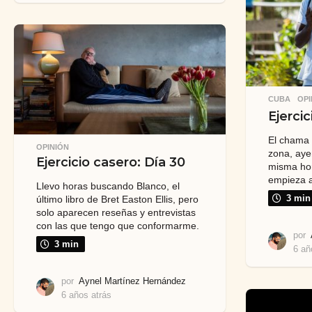
ñ
o
s
a
t
r
á
CUBA
,
OPI
s
Ejercic
El chama 
OPINIÓN
zona, ayer
Ejercicio casero: Día 30
misma ho
empieza a 
Llevo horas buscando Blanco, el
3 min
último libro de Bret Easton Ellis, pero
solo aparecen reseñas y entrevistas
con las que tengo que conformarme.
por
3 min
6 añ
por
Aynel Martínez Hernández
6 años atrás
6
a