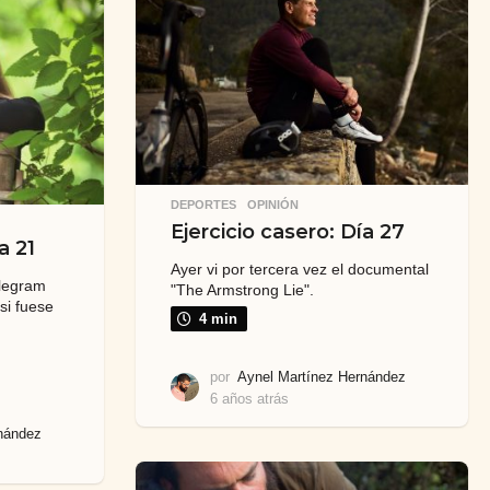
a
t
r
á
s
DEPORTES
,
OPINIÓN
Ejercicio casero: Día 27
a 21
Ayer vi por tercera vez el documental
elegram
"The Armstrong Lie".
si fuese
4 min
por
Aynel Martínez Hernández
6 años atrás
6
a
nández
ñ
o
s