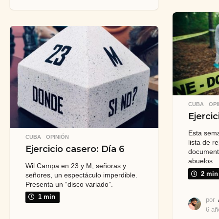
a
ñ
o
s
a
t
r
á
s
CUBA
,
OPI
Ejercic
Esta sema
CUBA
,
OPINIÓN
lista de 
Ejercicio casero: Día 6
documenta
abuelos.
Wil Campa en 23 y M, señoras y
2 min
señores, un espectáculo imperdible.
Presenta un “disco variado”.
1 min
por
6 añ