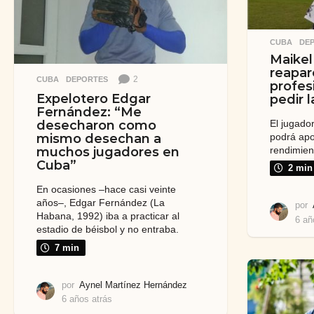
CUBA
,
DE
Maikel
reapar
2
CUBA
,
DEPORTES
profes
Expelotero Edgar
pedir 
Fernández: “Me
El jugado
desecharon como
podrá apor
mismo desechan a
rendimient
muchos jugadores en
Cuba”
2 min
En ocasiones –hace casi veinte
años–, Edgar Fernández (La
por
Habana, 1992) iba a practicar al
6 añ
estadio de béisbol y no entraba.
7 min
por
Aynel Martínez Hernández
6 años atrás
2
a