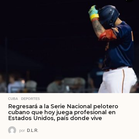
CUBA
,
DEPORTES
Regresará a la Serie Nacional pelotero
cubano que hoy juega profesional en
Estados Unidos, país donde vive
por
D.L.R.