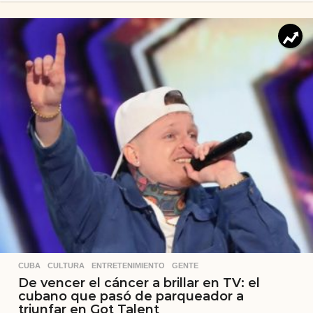
CUBA
,
CULTURA
,
ENTRETENIMIENTO
,
GENTE
De vencer el cáncer a brillar en TV: el
cubano que pasó de parqueador a
triunfar en Got Talent