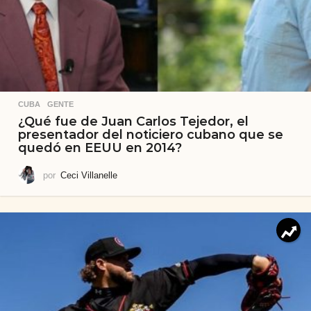
CUBA
,
GENTE
¿Qué fue de Juan Carlos Tejedor, el
presentador del noticiero cubano que se
quedó en EEUU en 2014?
por
Ceci Villanelle