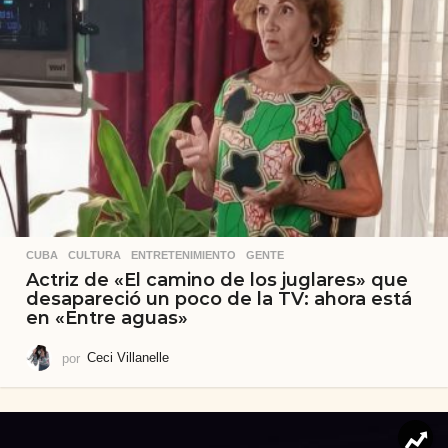
CUBA
,
CULTURA
,
ENTRETENIMIENTO
,
GENTE
Actriz de «El camino de los juglares» que
desapareció un poco de la TV: ahora está
en «Entre aguas»
por
Ceci Villanelle