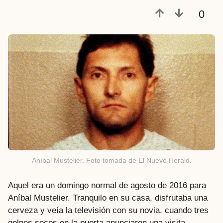
a
0
t
r
á
s
Aníbal Mustelier. Foto tomada de El Nuevo Herald.
Aquel era un domingo normal de agosto de 2016 para
Aníbal Mustelier. Tranquilo en su casa, disfrutaba una
cerveza y veía la televisión con su novia, cuando tres
golpes secos en la puerta anunciaron una visita