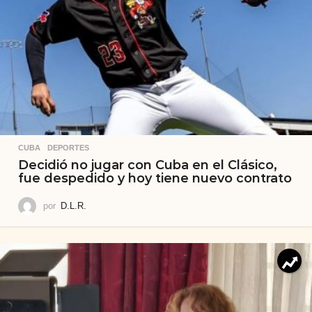
CUBA
,
DEPORTES
Decidió no jugar con Cuba en el Clásico,
fue despedido y hoy tiene nuevo contrato
por
D.L.R.