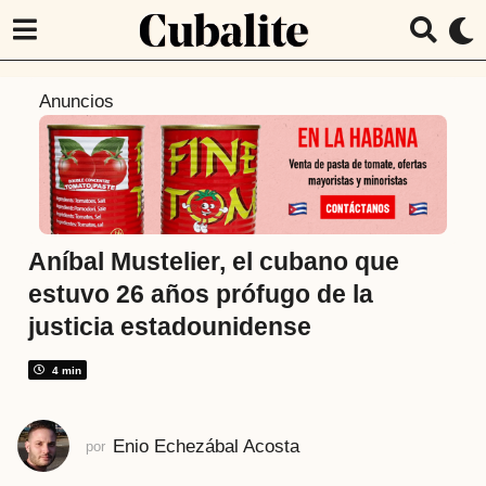
6
Anuncios
a
ñ
o
s
a
t
Aníbal Mustelier, el cubano que
r
estuvo 26 años prófugo de la
á
justicia estadounidense
s
6
4 min
a
ñ
o
Enio Echezábal Acosta
por
s