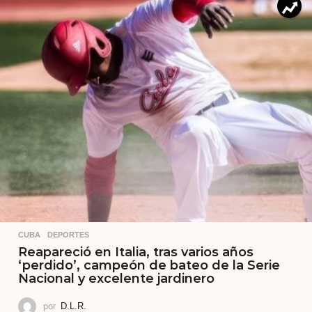
CUBA
,
DEPORTES
Reapareció en Italia, tras varios años
‘perdido’, campeón de bateo de la Serie
Nacional y excelente jardinero
por
D.L.R.