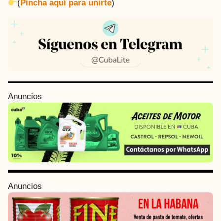
(
Pincha aquí para unirte
)
P
Anuncios
o
s
t
P
a
g
i
Anuncios
n
a