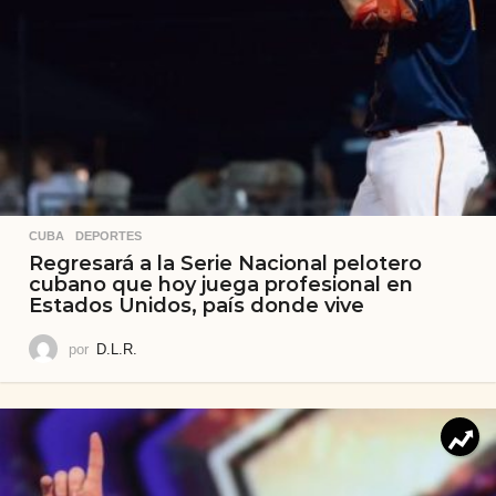
CUBA
,
DEPORTES
Regresará a la Serie Nacional pelotero
cubano que hoy juega profesional en
Estados Unidos, país donde vive
por
D.L.R.