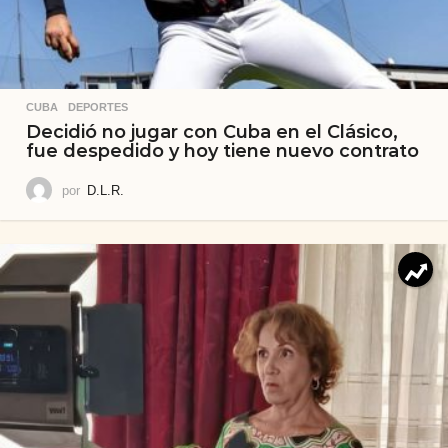
CUBA
,
DEPORTES
Decidió no jugar con Cuba en el Clásico,
fue despedido y hoy tiene nuevo contrato
por
D.L.R.