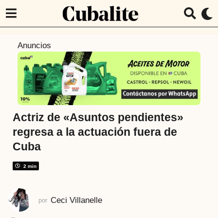
3
Anuncios
a
ñ
o
s
a
t
Actriz de «Asuntos pendientes»
r
regresa a la actuación fuera de
á
Cuba
s
3
2 min
a
ñ
o
Ceci Villanelle
por
s