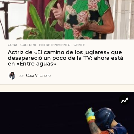
CUBA
,
CULTURA
,
ENTRETENIMIENTO
,
GENTE
Actriz de «El camino de los juglares» que
desapareció un poco de la TV: ahora está
en «Entre aguas»
por
Ceci Villanelle