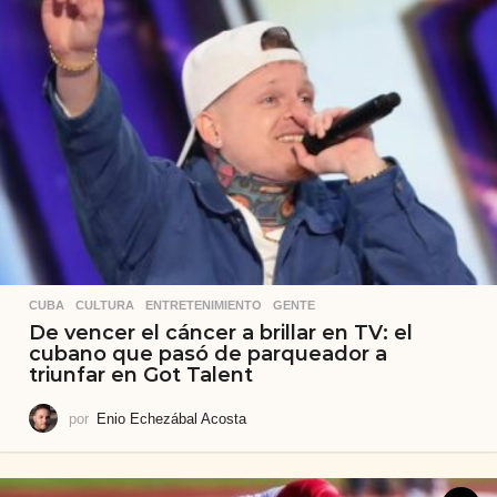
CUBA
,
CULTURA
,
ENTRETENIMIENTO
,
GENTE
De vencer el cáncer a brillar en TV: el
cubano que pasó de parqueador a
triunfar en Got Talent
por
Enio Echezábal Acosta