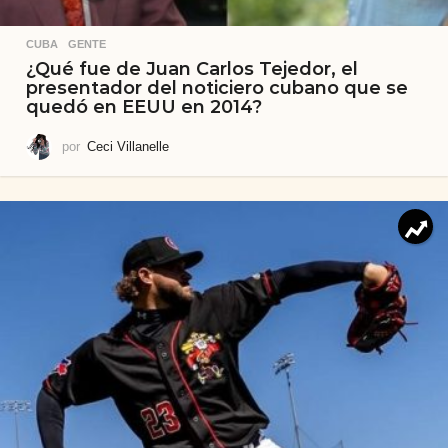
CUBA
,
GENTE
¿Qué fue de Juan Carlos Tejedor, el
presentador del noticiero cubano que se
quedó en EEUU en 2014?
por
Ceci Villanelle