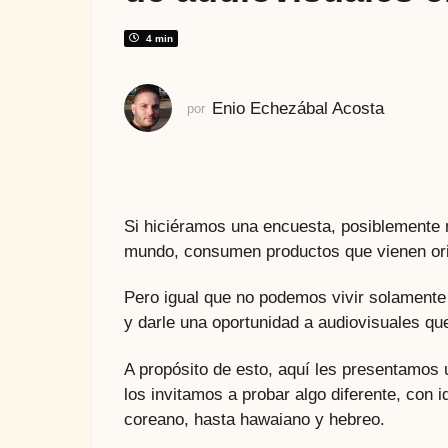
m
e
4 min
s
e
Enio Echezábal Acosta
por
s
a
t
r
á
Si hiciéramos una encuesta, posiblemente 
s
mundo, consumen productos que vienen orig
Pero igual que no podemos vivir solamente
y darle una oportunidad a audiovisuales qu
A propósito de esto, aquí les presentamos u
los invitamos a probar algo diferente, con 
coreano, hasta hawaiano y hebreo.