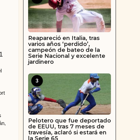
Reapareció en Italia, tras
varios años ‘perdido’,
campeón de bateo de la
1
Serie Nacional y excelente
jardinero
l
3
ort
s
Pelotero que fue deportado
án,
de EEUU, tras 7 meses de
travesía, aclaró si estará en
la Serie 65