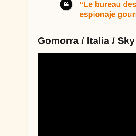
“Le bureau des
espionaje gour
Gomorra / Italia / Sky