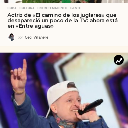
CUBA
,
CULTURA
,
ENTRETENIMIENTO
,
GENTE
Actriz de «El camino de los juglares» que
desapareció un poco de la TV: ahora está
en «Entre aguas»
por
Ceci Villanelle