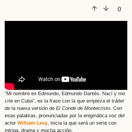
a
0
t
r
á
s
“Mi nombre es Edmundo, Edmundo Dantés. Nací y me
crie en Cuba”, es la frase con la que empieza el tráiler
de la nueva versión de
El Conde de Montecristo
. Con
esas palabras, pronunciadas por la enigmática voz del
actor
William Levy
, inicia la que será un serie con
intriga, drama y mucha acción.