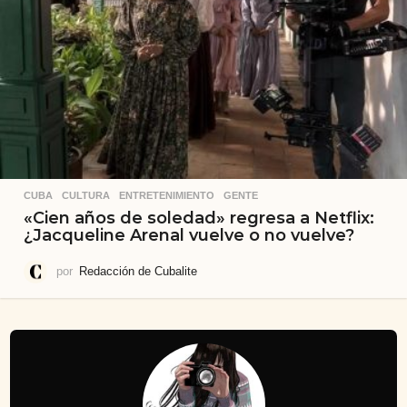
CUBA
,
CULTURA
,
ENTRETENIMIENTO
,
GENTE
«Cien años de soledad» regresa a Netflix:
¿Jacqueline Arenal vuelve o no vuelve?
por
Redacción de Cubalite