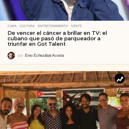
CUBA
,
CULTURA
,
ENTRETENIMIENTO
,
GENTE
De vencer el cáncer a brillar en TV: el
cubano que pasó de parqueador a
triunfar en Got Talent
por
Enio Echezábal Acosta