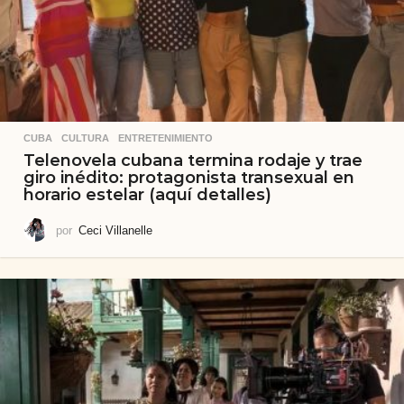
CUBA
,
CULTURA
,
ENTRETENIMIENTO
Telenovela cubana termina rodaje y trae
giro inédito: protagonista transexual en
horario estelar (aquí detalles)
por
Ceci Villanelle