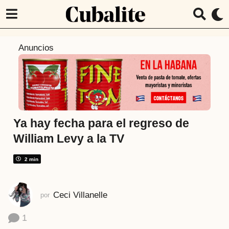
3
Anuncios
a
ñ
o
s
a
t
Ya hay fecha para el regreso de
r
William Levy a la TV
á
s
2 min
3
a
Ceci Villanelle
por
ñ
o
1
s