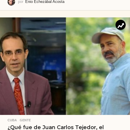
por
Enio Echezábal Acosta
CUBA
,
GENTE
¿Qué fue de Juan Carlos Tejedor, el