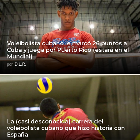
Voleibolista cubano le marcó 26 puntos a
Cuba y juega por Puerto Rico (estará en el
Mundial)
por
D.L.R.
La (casi desconocida) carrera del
voleibolista cubano que hizo historia con
España