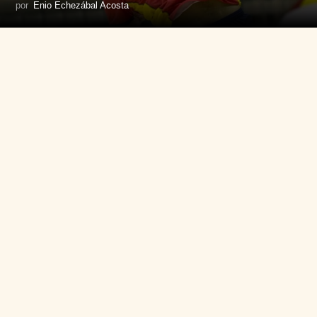
por
Enio Echezábal Acosta