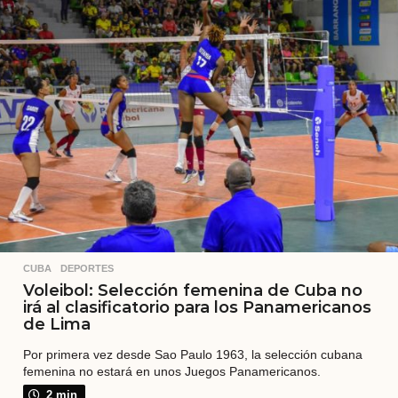
a
t
r
á
s
CUBA
,
DEPORTES
Voleibol: Selección femenina de Cuba no
irá al clasificatorio para los Panamericanos
de Lima
Por primera vez desde Sao Paulo 1963, la selección cubana
femenina no estará en unos Juegos Panamericanos.
2 min