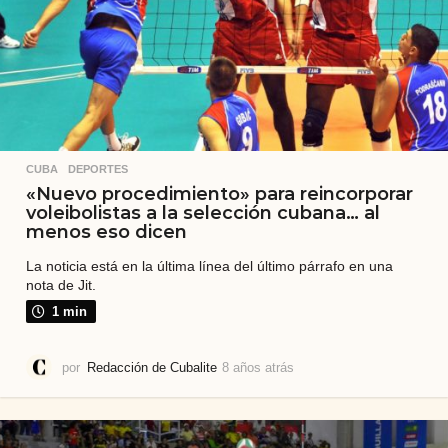
CUBA
,
DEPORTES
«Nuevo procedimiento» para reincorporar
voleibolistas a la selección cubana… al
menos eso dicen
La noticia está en la última línea del último párrafo en una
nota de Jit.
1 min
por
Redacción de Cubalite
8 años atrás
8
a
ñ
o
s