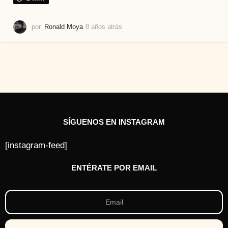
por
Ronald Moya
8 años atrás
8
a
ñ
o
s
a
t
r
á
s
SÍGUENOS EN INSTAGRAM
[instagram-feed]
ENTÉRATE POR EMAIL