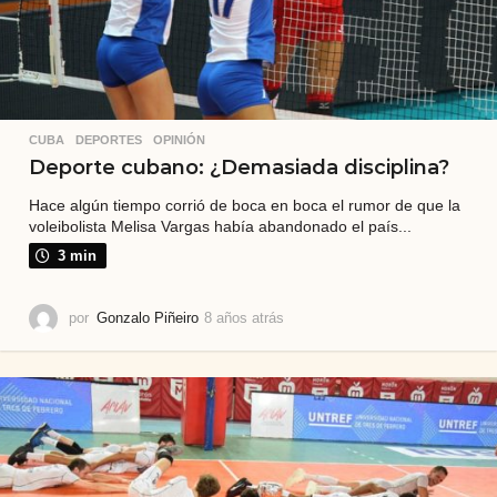
CUBA
,
DEPORTES
,
OPINIÓN
Deporte cubano: ¿Demasiada disciplina?
Hace algún tiempo corrió de boca en boca el rumor de que la
voleibolista Melisa Vargas había abandonado el país...
3 min
por
Gonzalo Piñeiro
8 años atrás
7
a
ñ
o
s
a
t
r
á