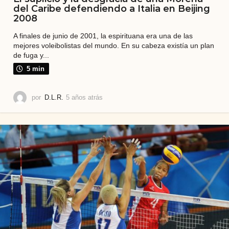
del Caribe defendiendo a Italia en Beijing
2008
A finales de junio de 2001, la espirituana era una de las
mejores voleibolistas del mundo. En su cabeza existía un plan
de fuga y...
5 min
por
D.L.R.
5 años atrás
2
a
ñ
o
s
a
t
r
á
s