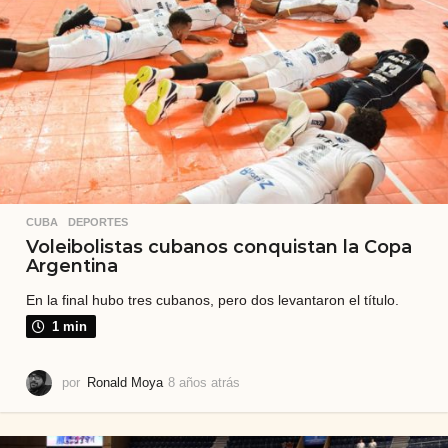
s
CUBA
,
DEPORTES
Voleibolistas cubanos conquistan la Copa
Argentina
En la final hubo tres cubanos, pero dos levantaron el título.
1 min
por
Ronald Moya
8 años atrás
8
a
ñ
o