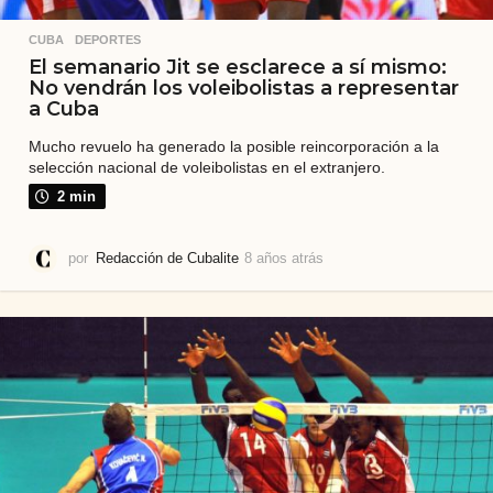
CUBA
,
DEPORTES
El semanario Jit se esclarece a sí mismo:
No vendrán los voleibolistas a representar
a Cuba
Mucho revuelo ha generado la posible reincorporación a la
selección nacional de voleibolistas en el extranjero.
2 min
por
Redacción de Cubalite
8 años atrás
8
a
ñ
o
s
a
t
r
á
s