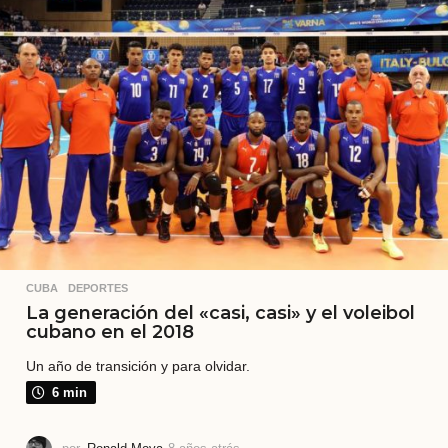
s
a
t
r
á
s
CUBA
,
DEPORTES
La generación del «casi, casi» y el voleibol
cubano en el 2018
Un año de transición y para olvidar.
6 min