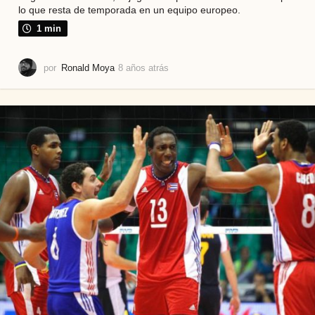
lo que resta de temporada en un equipo europeo.
1 min
por
Ronald Moya
8 años atrás
8
a
ñ
o
s
a
t
r
á
s