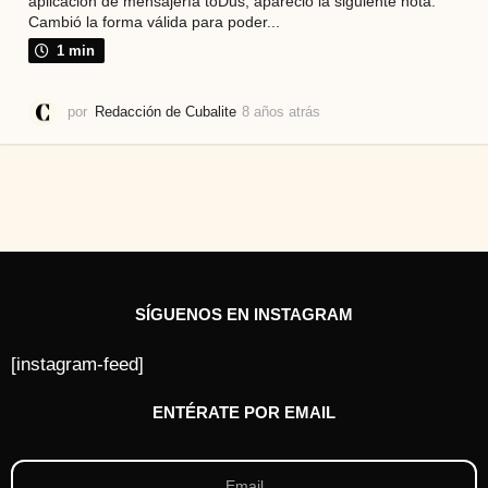
aplicación de mensajería toDus, apareció la siguiente nota:
Cambió la forma válida para poder...
1 min
por
Redacción de Cubalite
8 años atrás
8
a
ñ
o
s
a
t
r
á
s
SÍGUENOS EN INSTAGRAM
[instagram-feed]
ENTÉRATE POR EMAIL