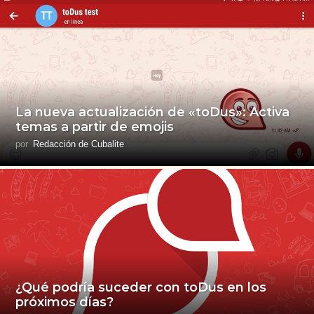
La nueva actualización de «toDus»: Activa
temas a partir de emojis
por
Redacción de Cubalite
¿Qué podría suceder con toDus en los
próximos días?