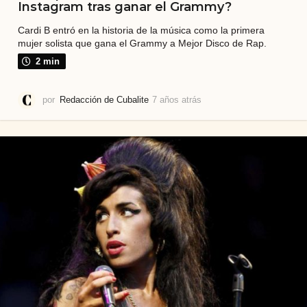
Instagram tras ganar el Grammy?
Cardi B entró en la historia de la música como la primera
mujer solista que gana el Grammy a Mejor Disco de Rap.
2 min
por
Redacción de Cubalite
7 años atrás
7
a
ñ
o
s
a
t
r
á
s