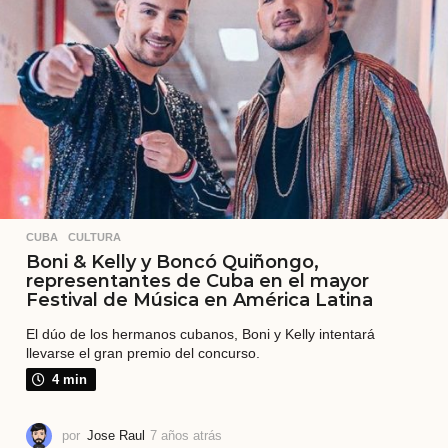
r
á
s
CUBA
,
CULTURA
Boni & Kelly y Boncó Quiñongo,
representantes de Cuba en el mayor
Festival de Música en América Latina
El dúo de los hermanos cubanos, Boni y Kelly intentará
llevarse el gran premio del concurso.
4 min
por
Jose Raul
7 años atrás
7