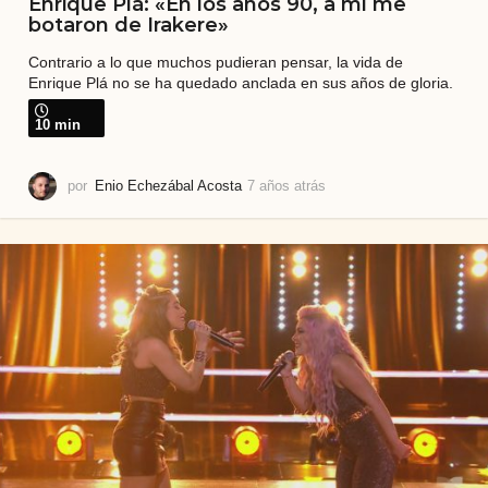
Enrique Plá: «En los años 90, a mí me
botaron de Irakere»
Contrario a lo que muchos pudieran pensar, la vida de
Enrique Plá no se ha quedado anclada en sus años de gloria.
10 min
por
Enio Echezábal Acosta
7 años atrás
6
a
ñ
o
s
a
t
r
á
s