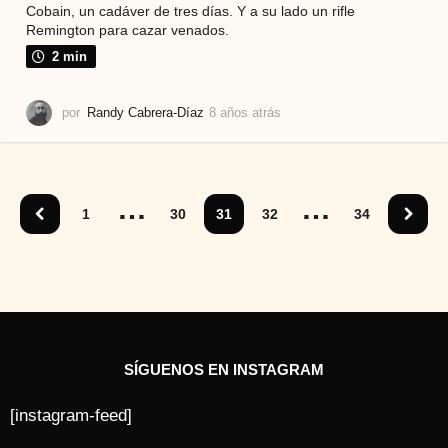
Cobain, un cadáver de tres días. Y a su lado un rifle
Remington para cazar venados.
2 min
por
Randy Cabrera-Díaz
8 años atrás
7
a
ñ
o
s
…
…
a
1
30
31
32
34
t
r
á
s
SÍGUENOS EN INSTAGRAM
[instagram-feed]