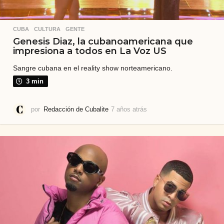
CUBA
,
CULTURA
,
GENTE
Genesis Diaz, la cubanoamericana que
impresiona a todos en La Voz US
Sangre cubana en el reality show norteamericano.
3 min
por
Redacción de Cubalite
7 años atrás
7
a
ñ
o
s
a
t
r
á
s