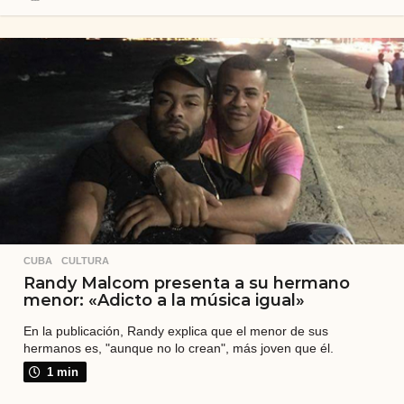
a
ñ
o
s
a
t
r
á
s
CUBA
,
CULTURA
Randy Malcom presenta a su hermano
menor: «Adicto a la música igual»
En la publicación, Randy explica que el menor de sus
hermanos es, "aunque no lo crean", más joven que él.
1 min