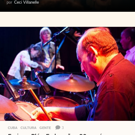
por
Ceci Villanelle
3
CUBA
,
CULTURA
,
GENTE