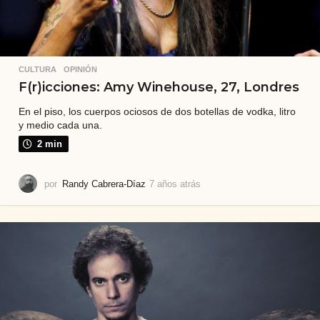
CULTURA
,
OPINIÓN
F(r)icciones: Amy Winehouse, 27, Londres
En el piso, los cuerpos ociosos de dos botellas de vodka, litro
y medio cada una.
2 min
por
Randy Cabrera-Díaz
7 años atrás
7
a
ñ
o
s
a
t
r
á
s