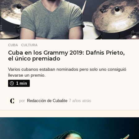
CUBA
,
CULTURA
Cuba en los Grammy 2019: Dafnis Prieto,
el único premiado
Varios cubanos estaban nominados pero solo uno consiguió
llevarse un premio.
1 min
por
Redacción de Cubalite
7 años atrás
7
a
ñ
o
s
a
t