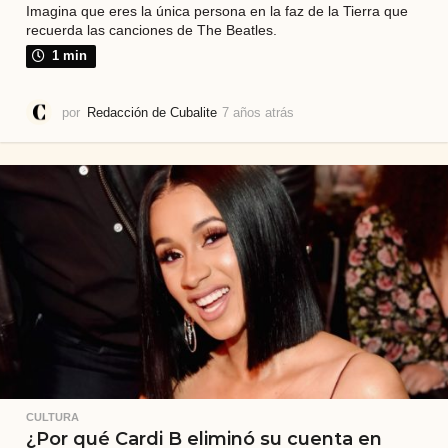
Imagina que eres la única persona en la faz de la Tierra que
recuerda las canciones de The Beatles.
1 min
por
Redacción de Cubalite
7 años atrás
7
a
ñ
o
s
a
t
r
á
s
CULTURA
¿Por qué Cardi B eliminó su cuenta en