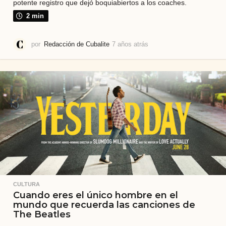
potente registro que dejó boquiabiertos a los coaches.
2 min
por
Redacción de Cubalite
7 años atrás
7
a
ñ
o
s
a
t
r
á
s
CULTURA
Cuando eres el único hombre en el
mundo que recuerda las canciones de
The Beatles