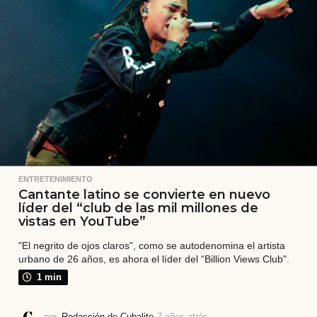
r
á
s
ENTRETENIMIENTO
Cantante latino se convierte en nuevo
líder del “club de las mil millones de
vistas en YouTube”
"El negrito de ojos claros", como se autodenomina el artista
urbano de 26 años, es ahora el líder del “Billion Views Club".
1 min
por
Redacción de Cubalite
7 años atrás
7