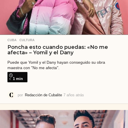
CUBA
,
CULTURA
Poncha esto cuando puedas: «No me
afecta» – Yomil y el Dany
Puede que Yomil y el Dany hayan conseguido su obra
maestra con "No me afecta".
1 min
por
Redacción de Cubalite
7 años atrás
7
a
ñ
o
s
a
t