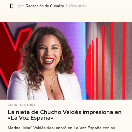
por
Redacción de Cubalite
7 años atrás
7
a
ñ
o
s
a
t
r
á
s
CUBA
,
CULTURA
La nieta de Chucho Valdés impresiona en
«La Voz España»
Marina “Mar” Valdés deslumbró en La Voz España con su