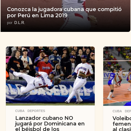
Conozca la jugadora cubana que compitió
por Perú en Lima 2019
por
D.L.R.
CUBA
,
DEPORTES
CUBA
,
DE
Lanzador cubano NO
Voleib
jugará por Dominicana en
femeni
el béisbol de los
al clas