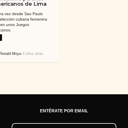
ericanos de Lima
ra vez desde Sao Paulo
selección cubana femenina
 en unos Juegos
canos.
Ronald Moya
8 años atrás
8
a
ñ
o
s
a
t
r
á
s
ENTÉRATE POR EMAIL