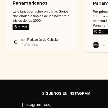
Panamericanos
Panam
Este lanzador actuó en varias Series
Por prime
Nacionales a finales de los noventa e
1963, la 
inicios de los 2000.
no estará
Panameri
4 min
2 min
por
Redacción de Cubalite
7 años atrás
7
por
a
ñ
o
s
a
t
r
á
s
SÍGUENOS EN INSTAGRAM
[instagram-feed]