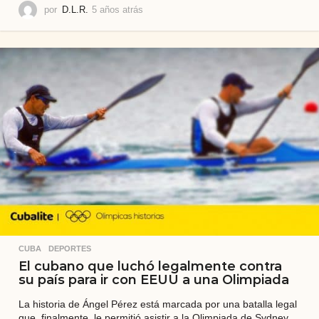
por
D.L.R.
5 años atrás
2
a
ñ
o
s
a
t
r
á
s
CUBA
,
DEPORTES
El cubano que luchó legalmente contra
su país para ir con EEUU a una Olimpiada
La historia de Ángel Pérez está marcada por una batalla legal
que, finalmente, le permitió asistir a la Olimpiada de Sydney.