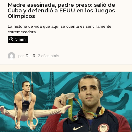
Madre asesinada, padre preso: salió de
Cuba y defendió a EEUU en los Juegos
Olímpicos
La historia de vida que aquí se cuenta es sencillamente
estremecedora.
5 min
por
D.L.R.
2 años atrás
2
a
ñ
o
s
a
t
r
á
s