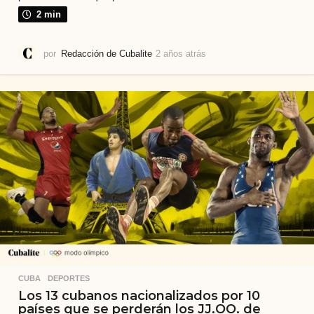
2 min
por
Redacción de Cubalite
2 años atrás
2
a
ñ
o
s
a
t
r
á
s
CUBA
,
DEPORTES
Los 13 cubanos nacionalizados por 10
países que se perderán los JJ.OO. de