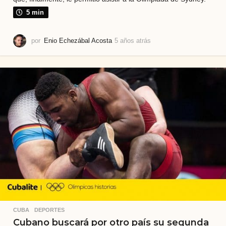
5 min
por
Enio Echezábal Acosta
5 años atrás
2
a
ñ
o
s
a
t
r
á
s
CUBA
,
DEPORTES
Cubano buscará por otro país su segunda