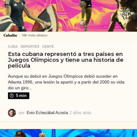
s
CUBA
,
DEPORTES
,
GENTE
Esta cubana representó a tres países en
Juegos Olímpicos y tiene una historia de
película
Aunque su debut en Juegos Olímpicos debió suceder en
Atlanta 1996, una lesión la apartó y a partir del 2000 su vida
dio un giro...
5 min
por
Enio Echezábal Acosta
2 años atrás
2
a
ñ
o
s