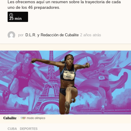
Les ofrecemos aquí un resumen sobre la trayectoria de cada
uno de los 46 preparadores.
25 min
por
D.L.R. y Redacción de Cubalite
2 años atrás
2
a
ñ
o
s
a
t
r
á
s
CUBA
,
DEPORTES