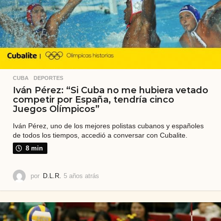
CUBA
,
DEPORTES
Iván Pérez: “Si Cuba no me hubiera vetado
competir por España, tendría cinco
Juegos Olímpicos”
Iván Pérez, uno de los mejores polistas cubanos y españoles
de todos los tiempos, accedió a conversar con Cubalite.
8 min
por
D.L.R.
5 años atrás
3
a
ñ
o
s