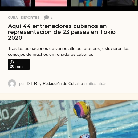
2
CUBA
,
DEPORTES
Aquí 44 entrenadores cubanos en
representación de 23 países en Tokio
2020
Tras las actuaciones de varios atletas foráneos, estuvieron los
consejos de muchos entrenadores cubanos.
20 min
por
D.L.R. y Redacción de Cubalite
5 años atrás
5
a
ñ
o
s
a
t
r
á
s