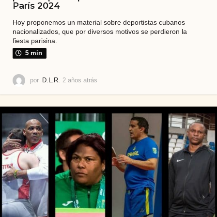
París 2024
Hoy proponemos un material sobre deportistas cubanos
nacionalizados, que por diversos motivos se perdieron la
fiesta parisina.
5 min
por
D.L.R.
2 años atrás
2
a
ñ
o
s
a
t
r
á
s