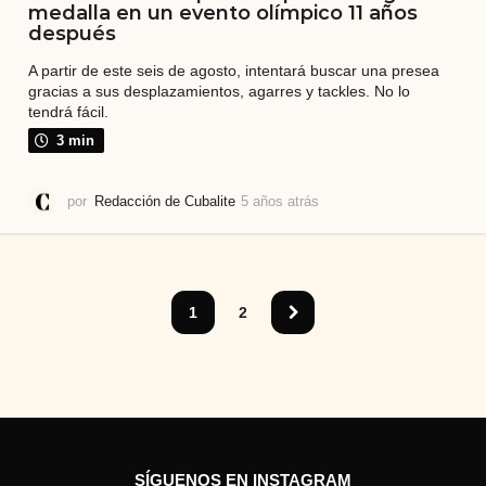
medalla en un evento olímpico 11 años
después
A partir de este seis de agosto, intentará buscar una presea
gracias a sus desplazamientos, agarres y tackles. No lo
tendrá fácil.
3 min
por
Redacción de Cubalite
5 años atrás
5
a
ñ
o
s
a
1
2
t
r
á
s
SÍGUENOS EN INSTAGRAM