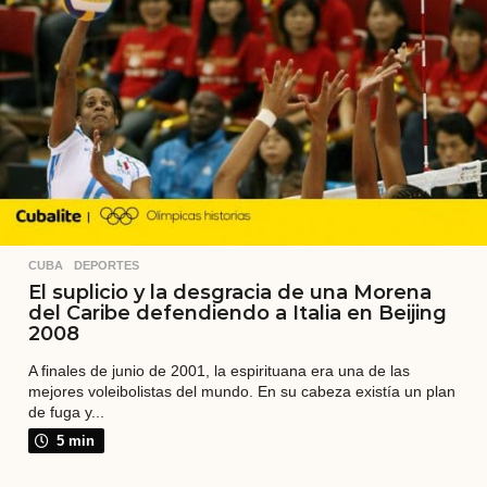
a
t
r
á
s
CUBA
,
DEPORTES
El suplicio y la desgracia de una Morena
del Caribe defendiendo a Italia en Beijing
2008
A finales de junio de 2001, la espirituana era una de las
mejores voleibolistas del mundo. En su cabeza existía un plan
de fuga y...
5 min