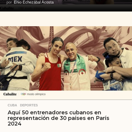
por
Enio Echezábal Acosta
CUBA
,
DEPORTES
Aquí 50 entrenadores cubanos en
representación de 30 países en París
2024