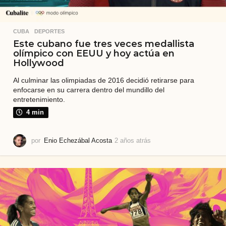
CUBA
,
DEPORTES
Este cubano fue tres veces medallista
olímpico con EEUU y hoy actúa en
Hollywood
Al culminar las olimpiadas de 2016 decidió retirarse para
enfocarse en su carrera dentro del mundillo del
entretenimiento.
4 min
por
Enio Echezábal Acosta
2 años atrás
2
a
ñ
o
s
a
t
r
á