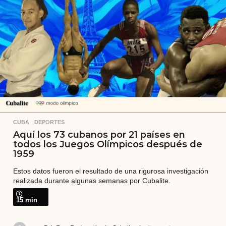
a
t
r
á
s
CUBA
,
DEPORTES
Aquí los 73 cubanos por 21 países en
todos los Juegos Olímpicos después de
1959
Estos datos fueron el resultado de una rigurosa investigación
realizada durante algunas semanas por Cubalite.
15 min