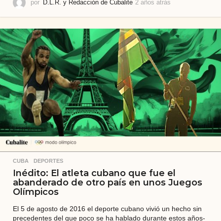
por
D.L.R. y Redacción de Cubalite
2 años atrás
2
a
ñ
o
s
a
t
r
á
s
CUBA
,
DEPORTES
Inédito: El atleta cubano que fue el
abanderado de otro país en unos Juegos
Olímpicos
El 5 de agosto de 2016 el deporte cubano vivió un hecho sin
precedentes del que poco se ha hablado durante estos años-