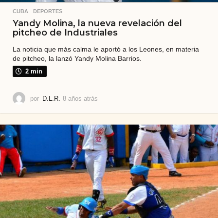
CUBA
,
DEPORTES
Yandy Molina, la nueva revelación del
pitcheo de Industriales
La noticia que más calma le aportó a los Leones, en materia
de pitcheo, la lanzó Yandy Molina Barrios.
2 min
por
D.L.R.
8 años atrás
8
a
ñ
o
s
a
t
r
á
s