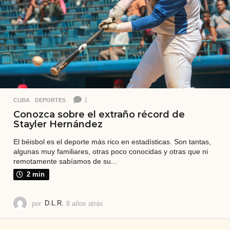
1
CUBA
,
DEPORTES
Conozca sobre el extraño récord de
Stayler Hernández
El béisbol es el deporte más rico en estadísticas. Son tantas,
algunas muy familiares, otras poco conocidas y otras que ni
remotamente sabíamos de su...
2 min
por
D.L.R.
8 años atrás
8
a
ñ