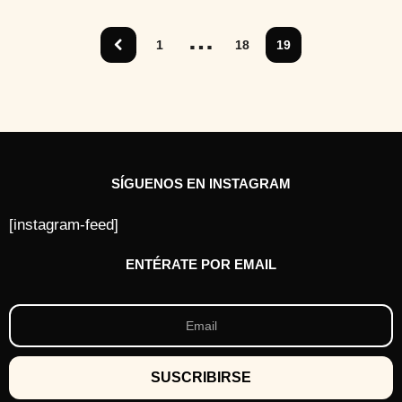
o
s
…
a
1
18
19
t
r
á
s
SÍGUENOS EN INSTAGRAM
[instagram-feed]
ENTÉRATE POR EMAIL