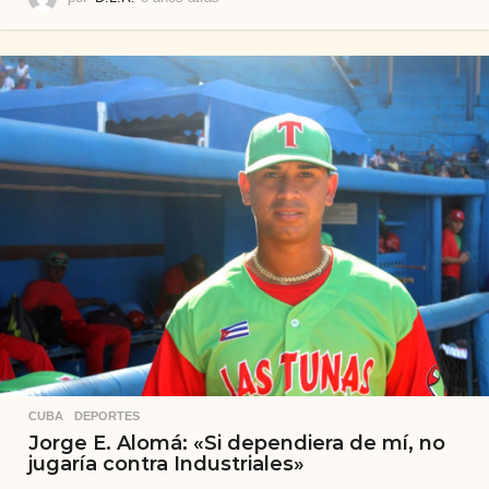
a
ñ
o
s
a
t
r
á
s
CUBA
,
DEPORTES
Jorge E. Alomá: «Si dependiera de mí, no
jugaría contra Industriales»