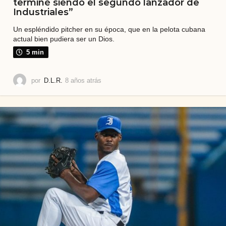
terminé siendo el segundo lanzador de
Industriales”
Un espléndido pitcher en su época, que en la pelota cubana
actual bien pudiera ser un Dios.
5 min
por
D.L.R.
8 años atrás
2
a
ñ
o
s
a
t
r
á
s