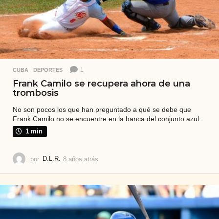
1
CUBA
,
DEPORTES
Frank Camilo se recupera ahora de una
trombosis
No son pocos los que han preguntado a qué se debe que
Frank Camilo no se encuentre en la banca del conjunto azul.
1 min
por
D.L.R.
8 años atrás
7
a
ñ
o
s
a
t