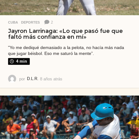
2
CUBA
,
DEPORTES
Jayron Larrinaga: «Lo que pasó fue que
faltó más confianza en mí»
"Yo me dediqué demasiado a la pelota, no hacía más nada
que jugar béisbol. Eso me saturó la mente”.
4 min
por
D.L.R.
8 años atrás
5
a
ñ
o
s
a
t
r
á
s