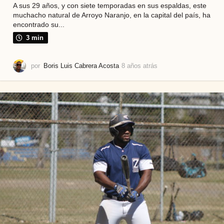
A sus 29 años, y con siete temporadas en sus espaldas, este
muchacho natural de Arroyo Naranjo, en la capital del país, ha
encontrado su...
3 min
por
Boris Luis Cabrera Acosta
8 años atrás
6
a
ñ
o
s
a
t
r
á
s