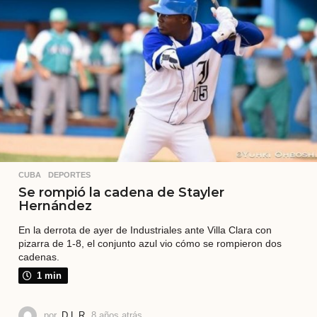
r
á
s
CUBA
,
DEPORTES
Se rompió la cadena de Stayler
Hernández
En la derrota de ayer de Industriales ante Villa Clara con
pizarra de 1-8, el conjunto azul vio cómo se rompieron dos
cadenas.
1 min
por
D.L.R.
8 años atrás
8