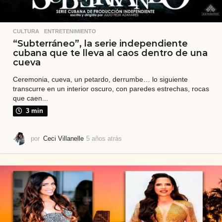
CULTURA
,
ENTRETENIMIENTO
“Subterráneo”, la serie independiente
cubana que te lleva al caos dentro de una
cueva
Ceremonia, cueva, un petardo, derrumbe… lo siguiente
transcurre en un interior oscuro, con paredes estrechas, rocas
que caen...
3 min
por
Ceci Villanelle
5 años atrás
5
a
ñ
o
s
a
t
r
á