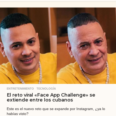
ñ
o
s
a
t
r
á
s
ENTRETENIMIENTO
,
TECNOLOGÍA
El reto viral «Face App Challenge» se
extiende entre los cubanos
Este es el nuevo reto que se expande por Instagram, ¿ya lo
habías visto?