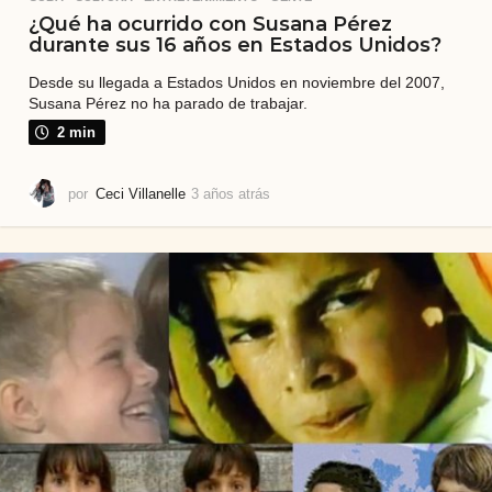
¿Qué ha ocurrido con Susana Pérez
durante sus 16 años en Estados Unidos?
Desde su llegada a Estados Unidos en noviembre del 2007,
Susana Pérez no ha parado de trabajar.
2 min
por
Ceci Villanelle
3 años atrás
3
a
ñ
o
s
a
t
r
á
s