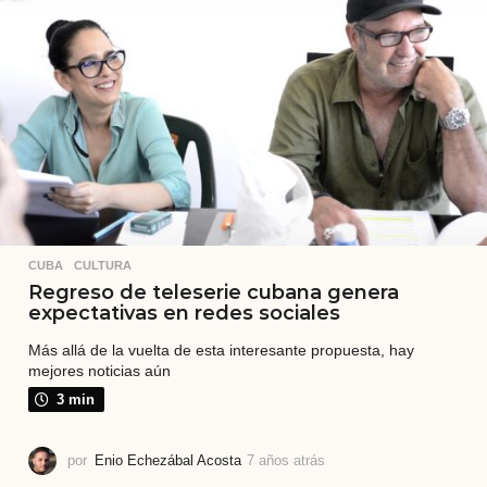
a
t
r
á
s
CUBA
,
CULTURA
Regreso de teleserie cubana genera
expectativas en redes sociales
Más allá de la vuelta de esta interesante propuesta, hay
mejores noticias aún
3 min
por
Enio Echezábal Acosta
7 años atrás
7
a