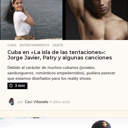
r
á
s
CUBA
,
ENTRETENIMIENTO
,
GENTE
Cuba en «La isla de las tentaciones»:
Jorge Javier, Patry y algunas canciones
Debido al carácter de muchos cubanos (joviales,
sandungueros, románticos empedernidos), pudiera parecer
que estamos diseñados para los reality shows.
3 min
por
Ceci Villanelle
6 años atrás
6
a
ñ
o
s