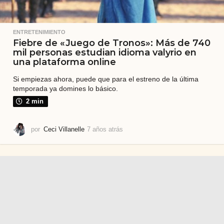
ENTRETENIMIENTO
Fiebre de «Juego de Tronos»: Más de 740
mil personas estudian idioma valyrio en
una plataforma online
Si empiezas ahora, puede que para el estreno de la última
temporada ya domines lo básico.
2 min
por
Ceci Villanelle
7 años atrás
7
a
ñ
o
s
a
t
r
á
s