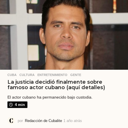
s
a
t
r
á
s
CUBA
,
CULTURA
,
ENTRETENIMIENTO
,
GENTE
La justicia decidió finalmente sobre
famoso actor cubano (aquí detalles)
El actor cubano ha permanecido bajo custodia.
4 min
por
Redacción de Cubalite
1 año atrás
1
a