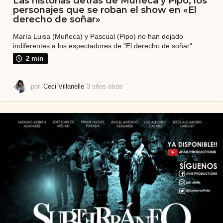
Las historias detrás de Muñeca y Pipo, los
personajes que se roban el show en «El
derecho de soñar»
María Luisa (Muñeca) y Pascual (Pipo) no han dejado
indiferentes a los espectadores de "El derecho de soñar".
2 min
por
Ceci Villanelle
3 años atrás
3
a
ñ
o
s
a
t
r
á
s