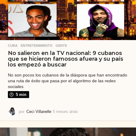
s
CUBA
,
ENTRETENIMIENTO
,
GENTE
No salieron en la TV nacional: 9 cubanos
que se hicieron famosos afuera y su país
los empezó a buscar
No son pocos los cubanos de la diáspora que han encontrado
una ruta de éxito que pasa por el algoritmo de las redes
sociales.
5 min
por
Ceci Villanelle
5 meses atrás
5
m
e
s
e