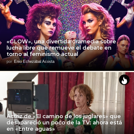
«GLOW», una divertida dramedia sobre
lucha libre que remueve el debate en
torno al feminismo actual
por
Enio Echezábal Acosta
Actriz de «El camino de los juglares» que
desapareció un poco de la TV: ahora está
en «Entre aguas»