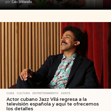
por
Ceci Villanelle
CUBA
,
CULTURA
,
ENTRETENIMIENTO
,
GENTE
Actor cubano Jazz Vilá regresa a la
televisión española y aquí te ofrecemos
los detalles