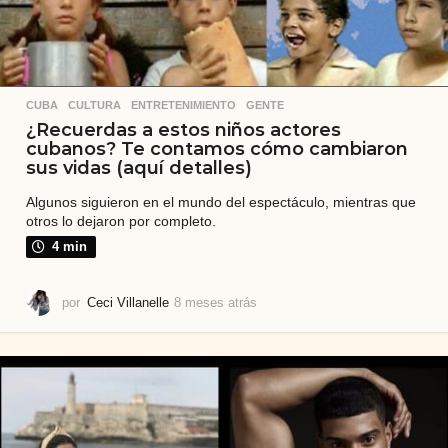
CUBA
,
CULTURA
,
ENTRETENIMIENTO
,
GENTE
¿Recuerdas a estos niños actores
cubanos? Te contamos cómo cambiaron
sus vidas (aquí detalles)
Algunos siguieron en el mundo del espectáculo, mientras que
otros lo dejaron por completo.
4 min
por
Ceci Villanelle
8 meses atrás
9
m
e
s
e
s
a
t