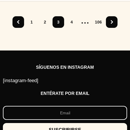
ñ
o
a
…
t
1
2
3
4
106
r
á
s
SÍGUENOS EN INSTAGRAM
[instagram-feed]
ENTÉRATE POR EMAIL