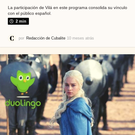
La participación de Vilá en este programa consolida su vínculo
con el público español.
2 min
por
Redacción de Cubalite
10 meses atrás
1
0
m
e
s
e
s
a
t
r
á
s