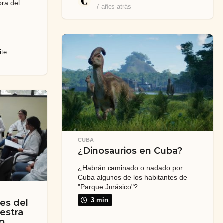
ora del
7 años atrás
7
a
ñ
o
s
ite
a
t
r
á
s
CUBA
¿Dinosaurios en Cuba?
¿Habrán caminado o nadado por
Cuba algunos de los habitantes de
"Parque Jurásico"?
3 min
es del
estra
o