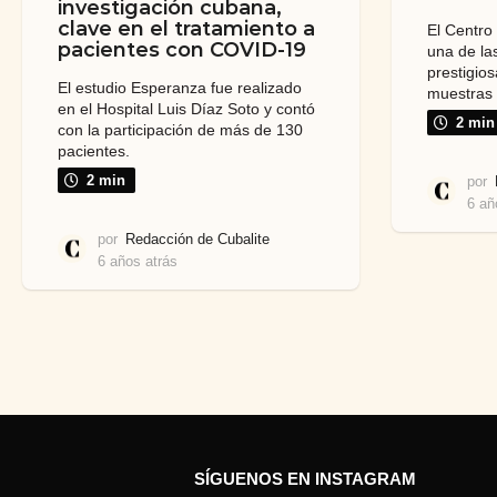
investigación cubana,
clave en el tratamiento a
El Centro
pacientes con COVID-19
una de la
prestigio
El estudio Esperanza fue realizado
muestras 
en el Hospital Luis Díaz Soto y contó
2 min
con la participación de más de 130
pacientes.
2 min
por
6 añ
por
Redacción de Cubalite
6 años atrás
6
a
ñ
o
s
a
t
r
á
s
SÍGUENOS EN INSTAGRAM