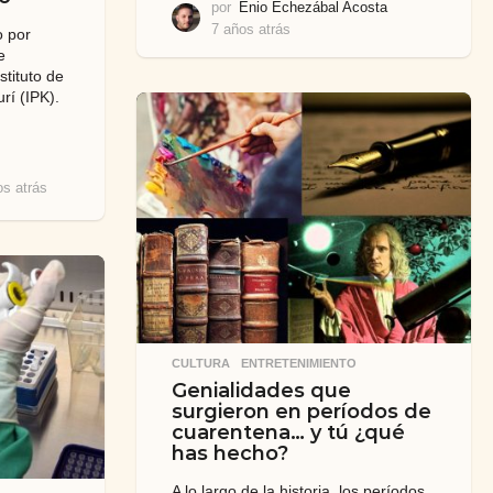
por
Enio Echezábal Acosta
7 años atrás
7
o por
a
e
ñ
stituto de
o
rí (IPK).
s
a
t
r
os atrás
6
á
a
s
ñ
o
s
a
t
r
á
CULTURA
,
ENTRETENIMIENTO
s
Genialidades que
surgieron en períodos de
cuarentena… y tú ¿qué
has hecho?
A lo largo de la historia, los períodos