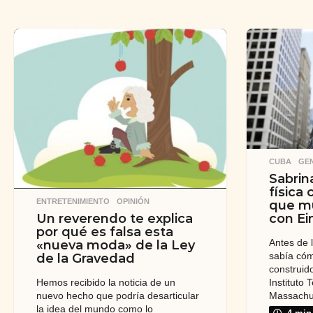
CUBA
,
GE
Sabrin
física
ENTRETENIMIENTO
,
OPINIÓN
que m
con Ei
Un reverendo te explica
por qué es falsa esta
Antes de 
«nueva moda» de la Ley
sabía cóm
de la Gravedad
construido
Instituto 
Hemos recibido la noticia de un
Massachu
nuevo hecho que podría desarticular
la idea del mundo como lo