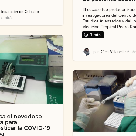
El suceso fue protagonizad
Redacción de Cubalite
investigadores del Centro d
os atrás
6
Estudios Avanzados y del In
a
Medicina Tropical Pedro Kou
ñ
1 min
o
s
a
por
Ceci Villanelle
6 añ
t
r
á
s
ca el novedoso
a para
sticar la COVID-19
ba