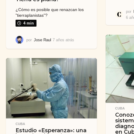
¿Cómo es posible que renazcan los
por
"tierraplanistas"?
6 añ
4 min
por
Jose Raul
7 años atrás
7
a
ñ
o
s
a
t
r
á
s
CUBA
Conoz
sistem
CUBA
diagno
Estudio «Esperanza»: una
en Cu