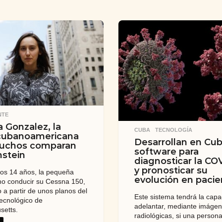
NTE
a Gonzalez, la
CUBA
,
TECNOLOGÍA
 cubanoamericana
Desarrollan en Cu
uchos comparan
software para
nstein
diagnosticar la CO
y pronosticar su
los 14 años, la pequeña
evolución en pacie
o conducir su Cessna 150,
 a partir de unos planos del
Este sistema tendrá la cap
Tecnológico de
adelantar, mediante imáge
setts.
radiológicas, si una person