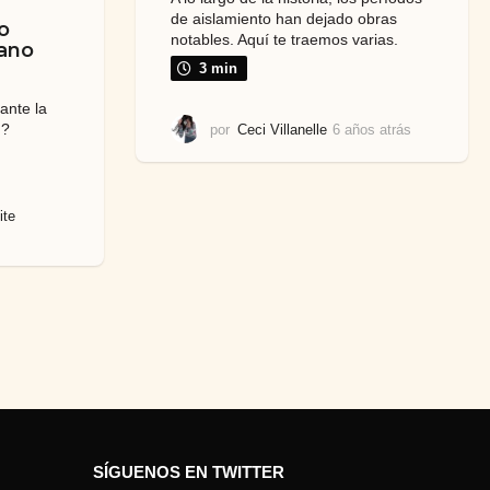
de aislamiento han dejado obras
o
notables. Aquí te traemos varias.
ano
3 min
ante la
d?
por
Ceci Villanelle
6 años atrás
6
a
ñ
o
s
ite
a
t
r
á
s
SÍGUENOS EN TWITTER