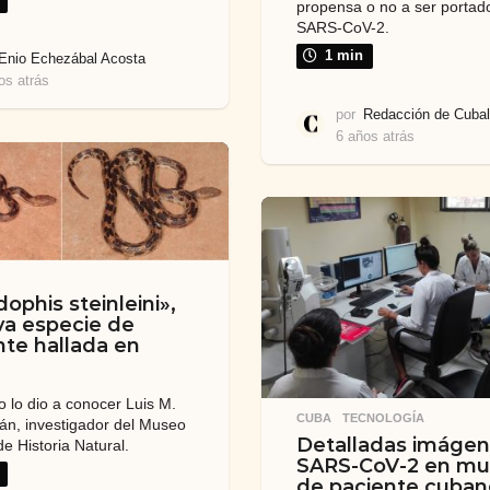
propensa o no a ser portad
SARS-CoV-2.
1 min
Enio Echezábal Acosta
os atrás
2
a
por
Redacción de Cubal
ñ
6 años atrás
6
o
a
s
ñ
a
o
t
s
r
a
á
t
s
r
ophis steinleini»,
á
va especie de
s
nte hallada en
o lo dio a conocer Luis M.
CUBA
,
TECNOLOGÍA
rán, investigador del Museo
Detalladas imágen
e Historia Natural.
SARS-CoV-2 en mu
de paciente cuban