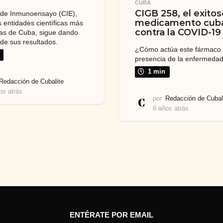
CUBA
CIGB 258, el exitos
 de Inmunoensayo (CIE),
medicamento cub
s entidades científicas más
contra la COVID-19
sas de Cuba, sigue dando
de sus resultados.
¿Cómo actúa este fármaco 
presencia de la enfermeda
1 min
Redacción de Cubalite
os atrás
6
por
Redacción de Cubal
a
6 años atrás
6
ñ
a
o
ñ
s
o
a
s
t
a
r
t
á
r
s
á
s
ENTÉRATE POR EMAIL