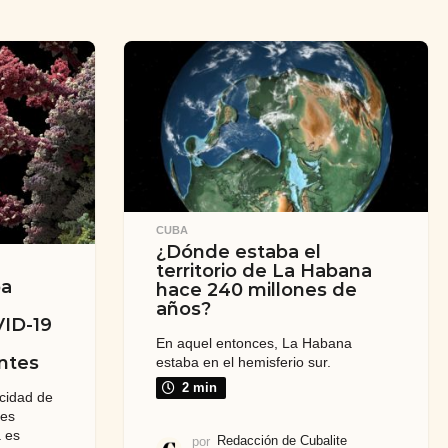
CUBA
¿Dónde estaba el
territorio de La Habana
ba
hace 240 millones de
años?
VID-19
En aquel entonces, La Habana
ntes
estaba en el hemisferio sur.
2 min
acidad de
nes
a es
por
Redacción de Cubalite