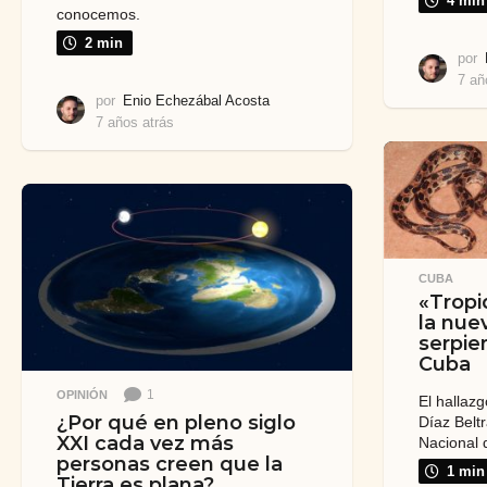
4 min
conocemos.
2 min
por
7 añ
por
Enio Echezábal Acosta
7 años atrás
7
a
ñ
o
s
a
t
r
CUBA
á
«Tropid
s
la nue
serpie
Cuba
1
OPINIÓN
El hallazg
¿Por qué en pleno siglo
Díaz Belt
XXI cada vez más
Nacional d
personas creen que la
1 min
Tierra es plana?