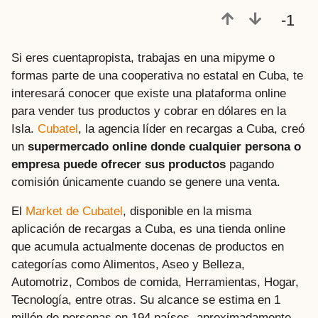
a
-1
t
r
Si eres cuentapropista, trabajas en una mipyme o
á
formas parte de una cooperativa no estatal en Cuba, te
s
interesará conocer que existe una plataforma online
para vender tus productos y cobrar en dólares en la
Isla.
Cubatel
, la agencia líder en recargas a Cuba, creó
un
supermercado online donde cualquier persona o
empresa puede ofrecer sus productos
pagando
comisión únicamente cuando se genere una venta.
El
Market de Cubatel
, disponible en la misma
aplicación de recargas a Cuba, es una tienda online
que acumula actualmente docenas de productos en
categorías como Alimentos, Aseo y Belleza,
Automotriz, Combos de comida, Herramientas, Hogar,
Tecnología, entre otras. Su alcance se estima en 1
millón de personas en 194 países, aproximadamente.