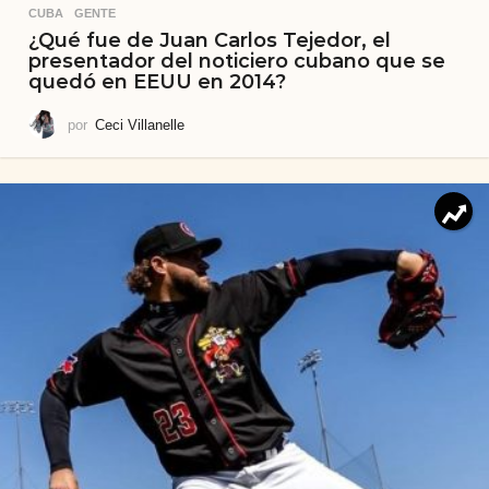
CUBA
,
GENTE
¿Qué fue de Juan Carlos Tejedor, el
presentador del noticiero cubano que se
quedó en EEUU en 2014?
por
Ceci Villanelle