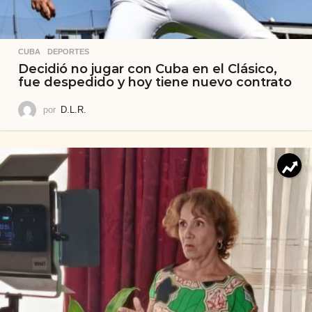
CUBA
,
DEPORTES
Decidió no jugar con Cuba en el Clásico,
fue despedido y hoy tiene nuevo contrato
por
D.L.R.