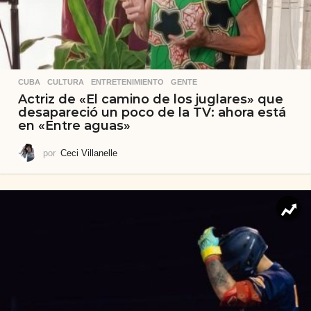
CUBA
,
CULTURA
,
ENTRETENIMIENTO
,
GENTE
Actriz de «El camino de los juglares» que
desapareció un poco de la TV: ahora está
en «Entre aguas»
por
Ceci Villanelle