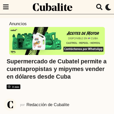
3
Anuncios
a
ñ
o
s
a
t
Supermercado de Cubatel permite a
r
cuentapropistas y mipymes vender
á
en dólares desde Cuba
s
3
3 min
a
ñ
o
Redacción de Cubalite
por
s