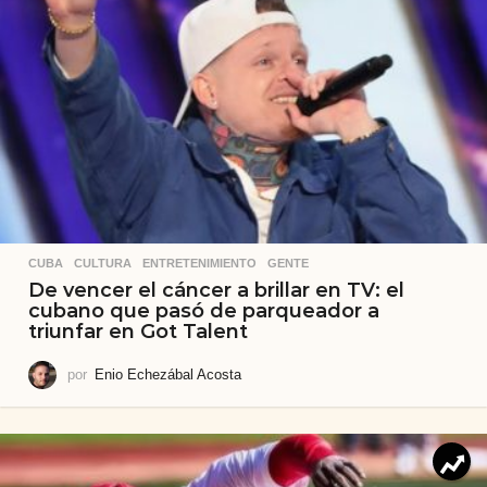
CUBA
,
CULTURA
,
ENTRETENIMIENTO
,
GENTE
De vencer el cáncer a brillar en TV: el
cubano que pasó de parqueador a
triunfar en Got Talent
por
Enio Echezábal Acosta