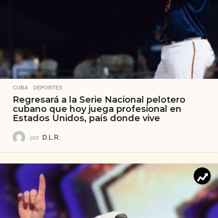
CUBA
,
DEPORTES
Regresará a la Serie Nacional pelotero
cubano que hoy juega profesional en
Estados Unidos, país donde vive
por
D.L.R.