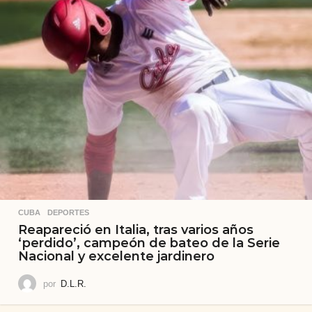
CUBA
,
DEPORTES
Reapareció en Italia, tras varios años
‘perdido’, campeón de bateo de la Serie
Nacional y excelente jardinero
por
D.L.R.