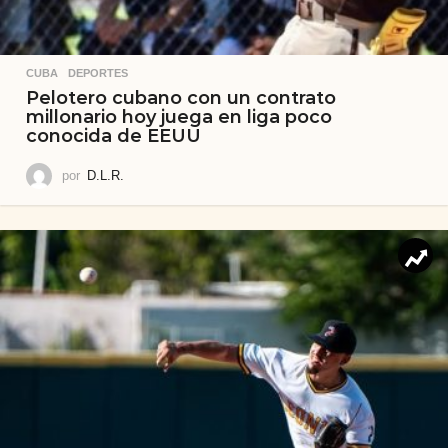
CUBA
,
DEPORTES
Pelotero cubano con un contrato
millonario hoy juega en liga poco
conocida de EEUU
por
D.L.R.