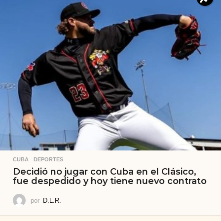
CUBA
,
DEPORTES
Decidió no jugar con Cuba en el Clásico,
fue despedido y hoy tiene nuevo contrato
por
D.L.R.