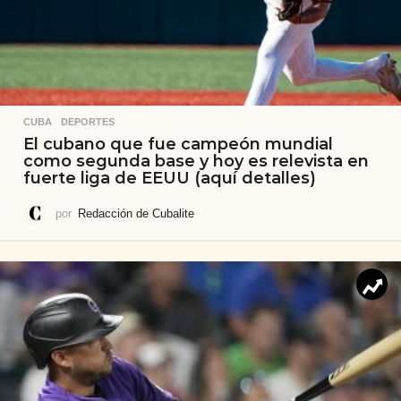
CUBA
,
DEPORTES
El cubano que fue campeón mundial
como segunda base y hoy es relevista en
fuerte liga de EEUU (aquí detalles)
por
Redacción de Cubalite