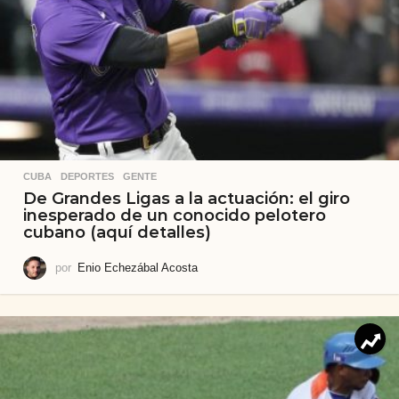
CUBA
,
DEPORTES
,
GENTE
De Grandes Ligas a la actuación: el giro
inesperado de un conocido pelotero
cubano (aquí detalles)
por
Enio Echezábal Acosta