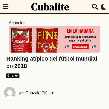
8
Anuncios
a
ñ
o
s
a
t
Ranking atípico del fútbol mundial
r
en 2018
á
s
2 min
8
a
Gonzalo Piñeiro
por
ñ
o
s