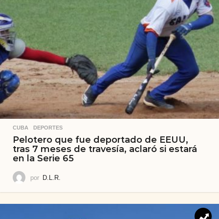
CUBA
,
DEPORTES
Pelotero que fue deportado de EEUU,
tras 7 meses de travesía, aclaró si estará
en la Serie 65
por
D.L.R.