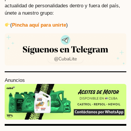
actualidad de personalidades dentro y fuera del país,
únete a nuestro grupo:
(
Pincha aquí para unirte
)
P
Anuncios
o
s
t
P
a
g