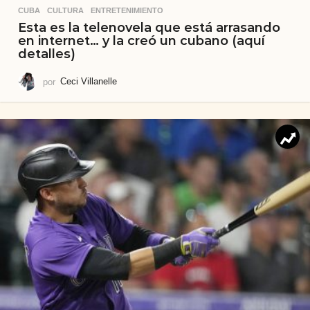
CUBA
,
CULTURA
,
ENTRETENIMIENTO
Esta es la telenovela que está arrasando
en internet… y la creó un cubano (aquí
detalles)
por
Ceci Villanelle