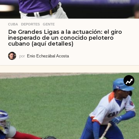
CUBA
,
DEPORTES
,
GENTE
De Grandes Ligas a la actuación: el giro
inesperado de un conocido pelotero
cubano (aquí detalles)
por
Enio Echezábal Acosta