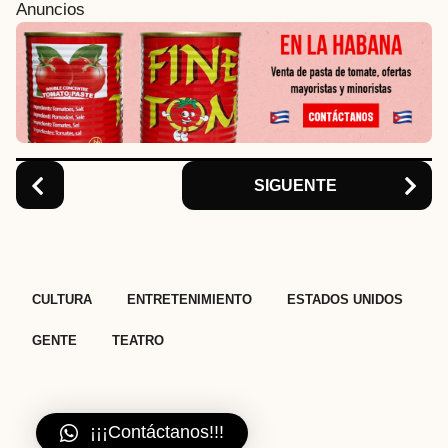
i
Anuncios
n
a
t
i
o
n
SIGUENTE
,
,
,
,
CULTURA
ENTRETENIMIENTO
ESTADOS UNIDOS
GENTE
TEATRO
¡¡¡Contáctanos!!!