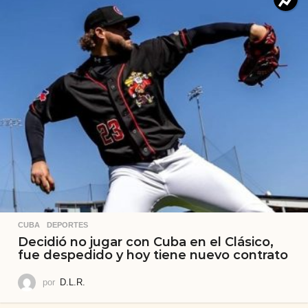
CUBA
,
DEPORTES
Decidió no jugar con Cuba en el Clásico,
fue despedido y hoy tiene nuevo contrato
por
D.L.R.