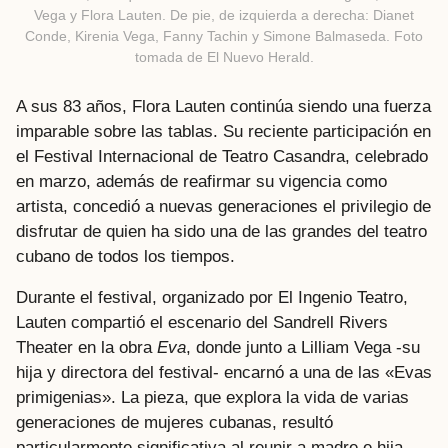
Vega y Flora Lauten. De pie, de izquierda a derecha: Dianet
Conde, Kirenia Vega, Fanny Tachin y Simone Balmaseda. Foto
tomada de El Nuevo Herald.
A sus 83 años, Flora Lauten continúa siendo una fuerza
imparable sobre las tablas. Su reciente participación en
el Festival Internacional de Teatro Casandra, celebrado
en marzo, además de reafirmar su vigencia como
artista, concedió a nuevas generaciones el privilegio de
disfrutar de quien ha sido una de las grandes del teatro
cubano de todos los tiempos.
Durante el festival, organizado por El Ingenio Teatro,
Lauten compartió el escenario del Sandrell Rivers
Theater en la obra
Eva
, donde junto a Lilliam Vega -su
hija y directora del festival- encarnó a una de las «Evas
primigenias». La pieza, que explora la vida de varias
generaciones de mujeres cubanas, resultó
particularmente significativa al reunir a madre e hija,