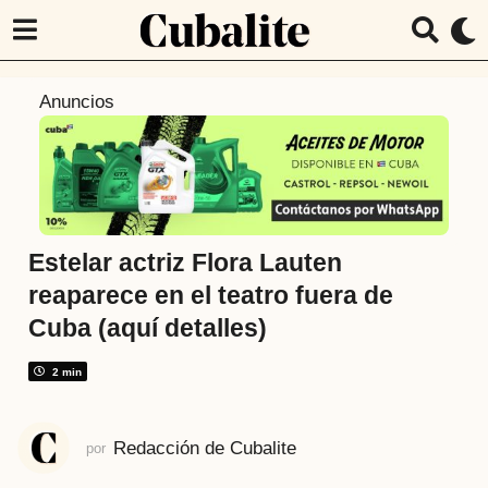
1
Anuncios
a
ñ
o
a
t
r
Estelar actriz Flora Lauten
á
reaparece en el teatro fuera de
s
Cuba (aquí detalles)
1
a
2 min
ñ
o
a
Redacción de Cubalite
por
t