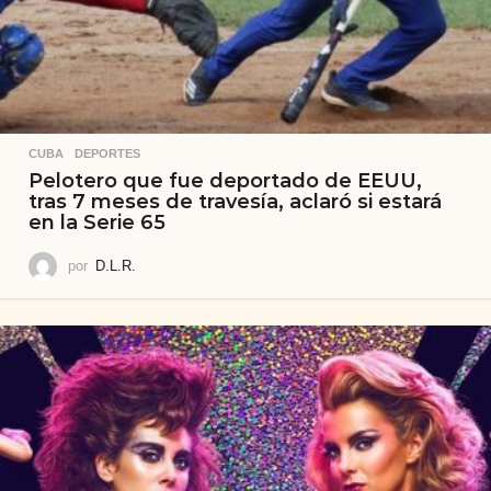
CUBA
,
DEPORTES
Pelotero que fue deportado de EEUU,
tras 7 meses de travesía, aclaró si estará
en la Serie 65
por
D.L.R.