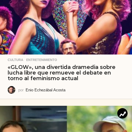
CULTURA
,
ENTRETENIMIENTO
«GLOW», una divertida dramedia sobre
lucha libre que remueve el debate en
torno al feminismo actual
por
Enio Echezábal Acosta