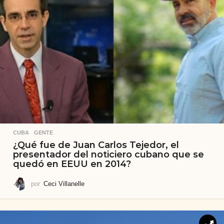
CUBA
,
GENTE
¿Qué fue de Juan Carlos Tejedor, el
presentador del noticiero cubano que se
quedó en EEUU en 2014?
por
Ceci Villanelle