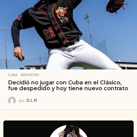
CUBA
,
DEPORTES
Decidió no jugar con Cuba en el Clásico,
fue despedido y hoy tiene nuevo contrato
por
D.L.R.