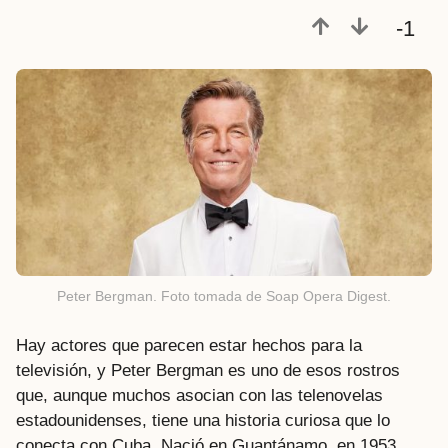
e
-1
s
a
t
r
á
s
Peter Bergman. Foto tomada de Soap Opera Digest.
Hay actores que parecen estar hechos para la
televisión, y Peter Bergman es uno de esos rostros
que, aunque muchos asocian con las telenovelas
estadounidenses, tiene una historia curiosa que lo
conecta con Cuba. Nació en Guantánamo, en 1953,