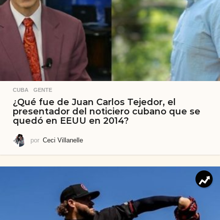
CUBA
,
GENTE
¿Qué fue de Juan Carlos Tejedor, el
presentador del noticiero cubano que se
quedó en EEUU en 2014?
por
Ceci Villanelle