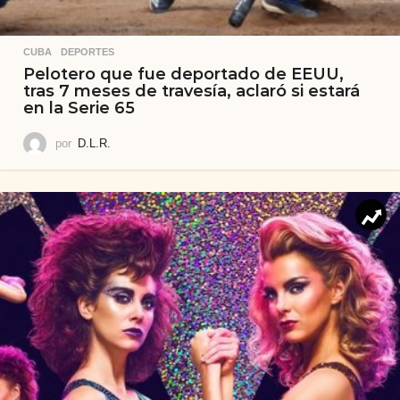
CUBA
,
DEPORTES
Pelotero que fue deportado de EEUU,
tras 7 meses de travesía, aclaró si estará
en la Serie 65
por
D.L.R.