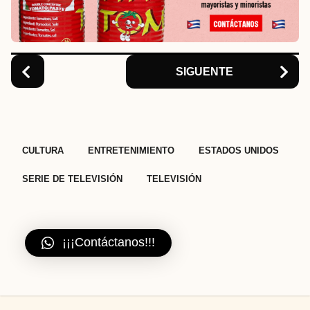
i
o
n
SIGUENTE
,
,
,
,
CULTURA
ENTRETENIMIENTO
ESTADOS UNIDOS
SERIE DE TELEVISIÓN
TELEVISIÓN
¡¡¡Contáctanos!!!