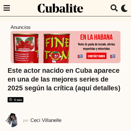
7
Anuncios
m
e
s
e
s
a
Este actor nacido en Cuba aparece
t
en una de las mejores series de
r
2025 según la crítica (aquí detalles)
á
s
3 min
7
m
e
Ceci Villanelle
por
s