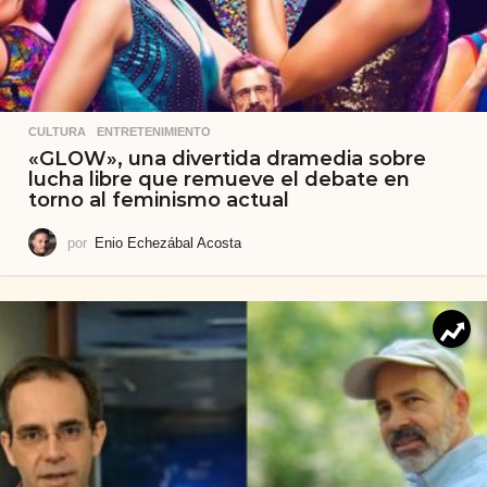
CULTURA
,
ENTRETENIMIENTO
«GLOW», una divertida dramedia sobre
lucha libre que remueve el debate en
torno al feminismo actual
por
Enio Echezábal Acosta