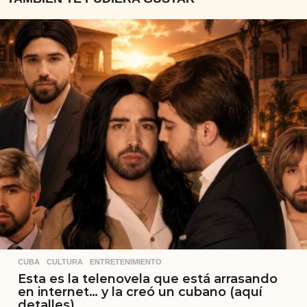
CUBA
,
CULTURA
,
ENTRETENIMIENTO
Esta es la telenovela que está arrasando
en internet… y la creó un cubano (aquí
detalles)