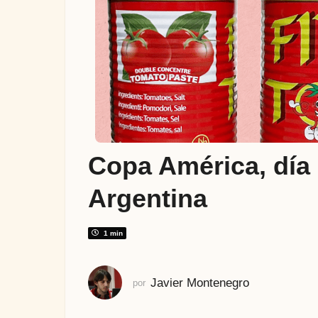
ñ
o
s
a
t
r
á
s
7
Copa América, día 
a
ñ
Argentina
o
s
a
1 min
t
r
Javier Montenegro
por
á
s