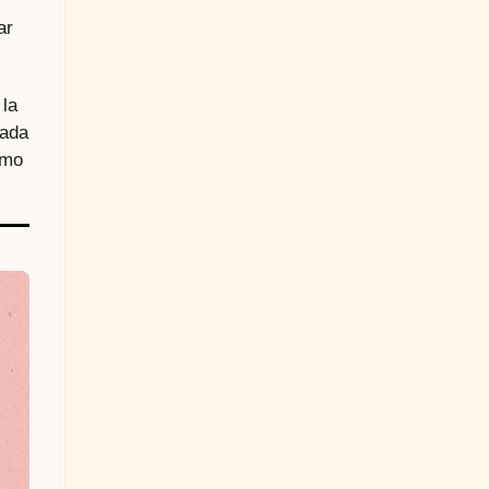
ar
 la
tada
ómo