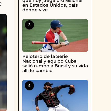
que hoy juega profesional
0
en Estados Unidos, país
donde vive
3
Pelotero de la Serie
Nacional y equipo Cuba
salió rumbo a Brasil y su vida
allí le cambió
4