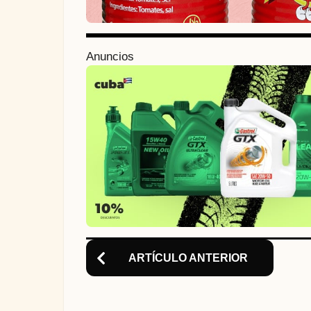
i
n
Anuncios
a
t
i
o
n
ARTÍCULO ANTERIOR