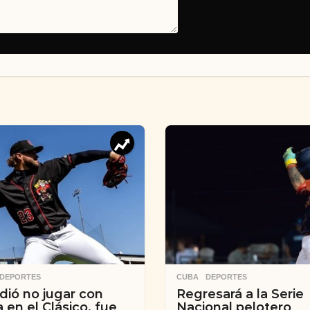
,
DEPORTES
CUBA
,
DEPORTES
dió no jugar con
Regresará a la Serie
 en el Clásico, fue
Nacional pelotero