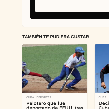
TAMBIÉN TE PUDIERA GUSTAR
CUBA
,
DEPORTES
CUBA
Pelotero que fue
Deci
deportado de EEUU, tras
Cuba