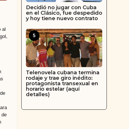
Decidió no jugar con Cuba
en el Clásico, fue despedido
y hoy tiene nuevo contrato
 al
5
gol,
n
Telenovela cubana termina
rodaje y trae giro inédito:
as
protagonista transexual en
horario estelar (aquí
 de
detalles)
para
 de
n