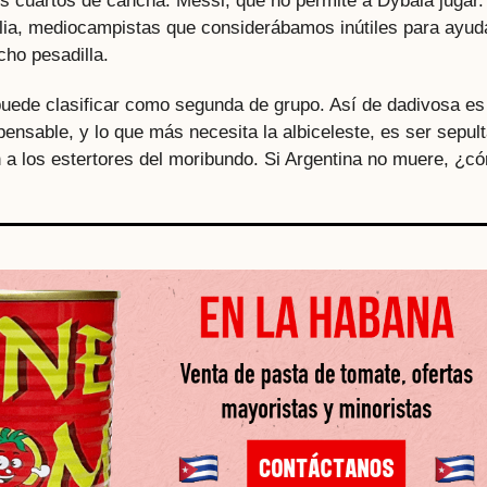
es cuartos de cancha. Messi, que no permite a Dybala jugar.
lia, mediocampistas que considerábamos inútiles para ayud
ho pesadilla.
puede clasificar como segunda de grupo. Así de dadivosa es
ensable, y lo que más necesita la albiceleste, es ser sepul
n a los estertores del moribundo. Si Argentina no muere, ¿c