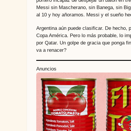
portero incapaz de despejar un balón en tr
Messi sin Mascherano, sin Banega, sin Big
al 10 y hoy añoramos. Messi y el sueño hec
Argentina aún puede clasificar. De hecho, 
Copa América. Pero lo más probable, lo imp
por Qatar. Un golpe de gracia que ponga fi
va a renacer?
P
Anuncios
o
s
t
P
a
g