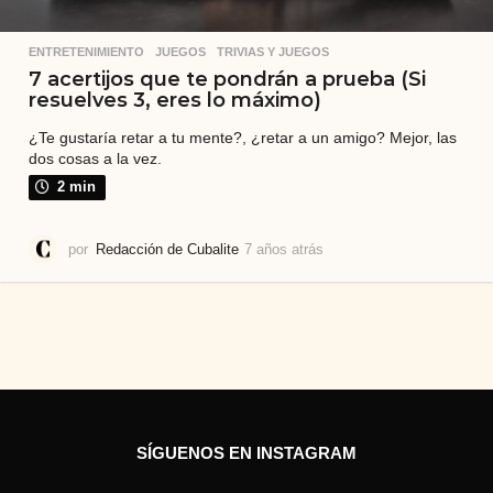
ENTRETENIMIENTO
,
JUEGOS
,
TRIVIAS Y JUEGOS
7 acertijos que te pondrán a prueba (Si
resuelves 3, eres lo máximo)
¿Te gustaría retar a tu mente?, ¿retar a un amigo? Mejor, las
dos cosas a la vez.
2 min
por
Redacción de Cubalite
7 años atrás
4
a
ñ
o
s
a
t
r
á
s
SÍGUENOS EN INSTAGRAM