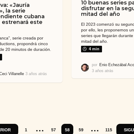
10 buenas series p
va: «Jauría
disfrutar en la se
, la serie
mitad del año
endiente cubana
 estrenará este
El 2023 comenzó su segund
por ello, les proponemos un
series que llegarán durante 
lanca", serie creada por
mitad del año.
uctions, propondrá cinco
 de 20 minutos de duración.
4 min
por
Enio Echezábal Aco
3 años atrás
3
Ceci Villanelle
3 años atrás
3
a
a
ñ
ñ
o
o
s
s
a
a
t
t
r
r
á
á
s
s
…
…
RIOR
1
57
58
59
115
SIG