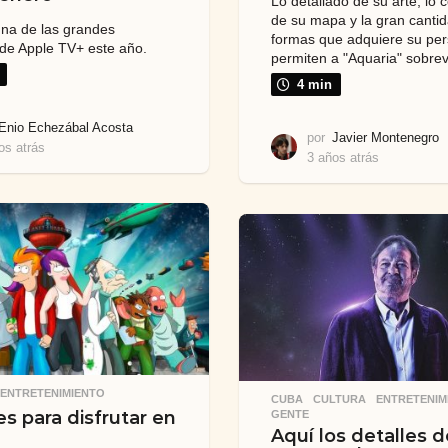
Lo detallado de su arte, lo 
de su mapa y la gran canti
 una de las grandes
formas que adquiere su per
de Apple TV+ este año.
permiten a "Aquaria" sobreviv
4 min
Enio Echezábal Acosta
por
Javier Montenegro
os atrás
3
3 años atrás
3
a
a
ñ
ñ
o
o
s
s
a
a
t
t
r
r
á
á
s
s
,
ENTRETENIMIENTO
CUBA
,
CULTURA
,
ENTRETENIM
es para disfrutar en
GENTE
Aquí los detalles d