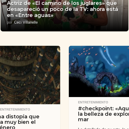
Actriz de «El camino de los juglares» que
desapareció un poco de la TV: ahora está
en «Entre aguas»
por
Ceci Villanelle
ENTRETENIMIENTO
#checkpoint: «Aqua
,
ENTRETENIMIENTO
la belleza de explor
una distopía que
mar
a muy bien el
género