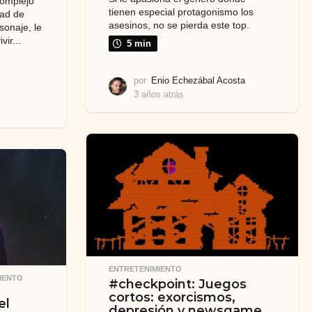
complejo
tienen especial protagonismo los
dad de
asesinos, no se pierda este top.
sonaje, le
ir...
5 min
por
Enio Echezábal Acosta
3 años atrás
3
a
ñ
o
s
a
t
r
á
s
ENTRETENIMIENTO
IENTO
,
#checkpoint: Juegos
cortos: exorcismos,
el
depresión y newsgame