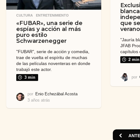
Exclusi
blanca»
CULTURA
,
ENTRETENIMIENTO
indep
que se
«FUBAR», una serie de
verano
espías y acción al más
puro estilo
"Jauría b
Schwarzenegger
JFAB Prod
capítulos
"FUBAR", serie de acción y comedia,
trae de vuelta el espíritu de muchas
2 min
de las películas noventeras en donde
trabajó este actor.
por
3 min
por
Enio Echezábal Acosta
3 años atrás
3
a
ñ
o
s
a
ANTE
t