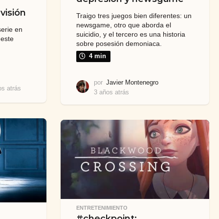
visión
Traigo tres juegos bien diferentes: un
newsgame, otro que aborda el
serie en
suicidio, y el tercero es una historia
 este
sobre posesión demoniaca.
4 min
por
Javier Montenegro
os atrás
3
3 años atrás
3
a
a
ñ
ñ
o
o
s
s
a
a
t
t
r
r
á
á
s
s
ENTRETENIMIENTO
#checkpoint: