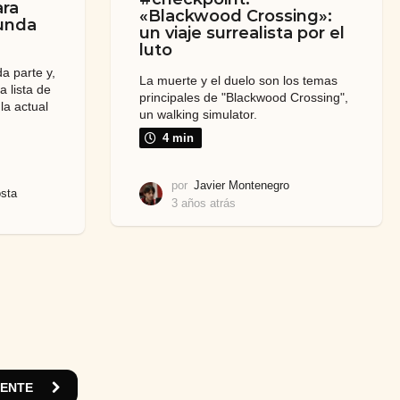
ara
«Blackwood Crossing»:
gunda
un viaje surrealista por el
luto
a parte y,
La muerte y el duelo son los temas
a lista de
principales de "Blackwood Crossing",
la actual
un walking simulator.
4 min
por
Javier Montenegro
sta
3 años atrás
3
a
ñ
o
s
a
t
r
á
s
UENTE