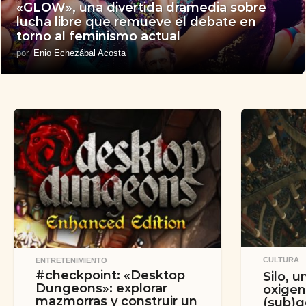
«GLOW», una divertida dramedia sobre
lucha libre que remueve el debate en
torno al feminismo actual
por
Enio Echezábal Acosta
CULTURA
ENTRETENIMIENTO
#checkpoint: «Desktop
Silo, 
Dungeons»: explorar
oxigen
mazmorras y construir un
(sub)