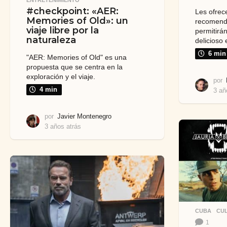
#checkpoint: «AER:
Les ofrec
Memories of Old»: un
recomenda
viaje libre por la
permitirán
naturaleza
delicioso 
6 min
"AER: Memories of Old" es una
propuesta que se centra en la
exploración y el viaje.
por
4 min
3 añ
por
Javier Montenegro
3 años atrás
3
a
ñ
o
s
a
t
r
á
CUBA
,
CU
s
1