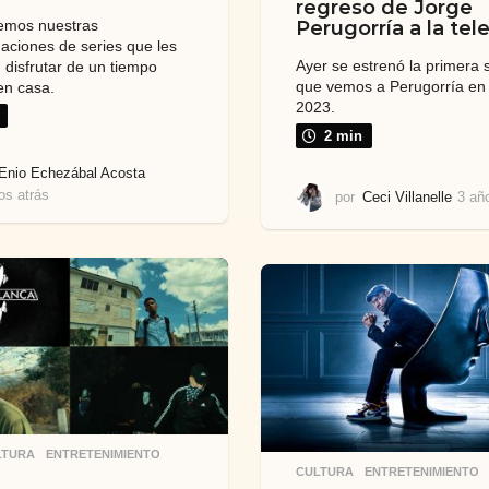
regreso de Jorge
emos nuestras
Perugorría a la tele
ciones de series que les
Ayer se estrenó la primera 
 disfrutar de un tiempo
que vemos a Perugorría en
en casa.
2023.
2 min
Enio Echezábal Acosta
os atrás
3
por
Ceci Villanelle
3 añ
a
ñ
o
s
a
t
r
á
s
LTURA
,
ENTRETENIMIENTO
CULTURA
,
ENTRETENIMIENTO