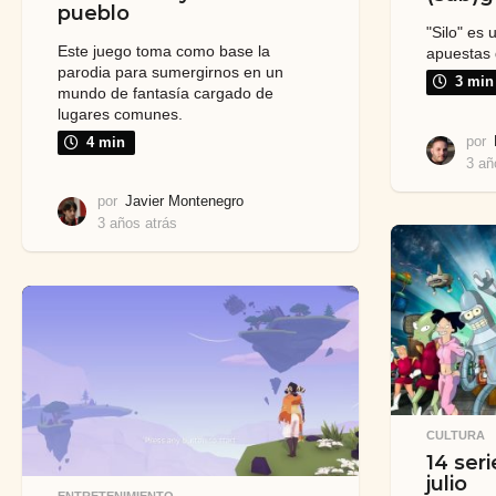
pueblo
"Silo" es
Este juego toma como base la
apuestas 
parodia para sumergirnos en un
3 min
mundo de fantasía cargado de
lugares comunes.
por
4 min
3 añ
por
Javier Montenegro
3 años atrás
3
a
ñ
o
s
a
t
r
á
s
CULTURA
14 seri
julio
ENTRETENIMIENTO