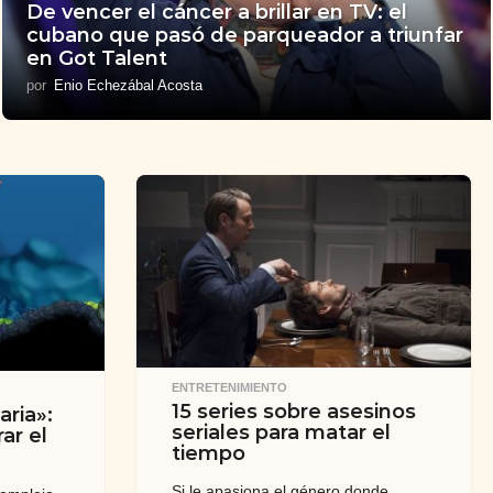
De vencer el cáncer a brillar en TV: el
cubano que pasó de parqueador a triunfar
en Got Talent
por
Enio Echezábal Acosta
ENTRETENIMIENTO
15 series sobre asesinos
ria»:
seriales para matar el
ar el
tiempo
Si le apasiona el género donde