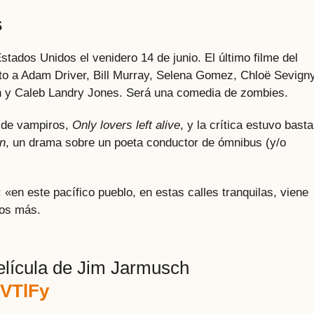
s
Estados Unidos el venidero 14 de junio. El último filme del
to a Adam Driver, Bill Murray, Selena Gomez, Chloë Sevigny
on y Caleb Landry Jones. Será una comedia de zombies.
a de vampiros,
Only lovers left alive
, y la crítica estuvo bast
n
, un drama sobre un poeta conductor de ómnibus (y/o
: «en este pacífico pueblo, en estas calles tranquilas, viene
mos más.
película de Jim Jarmusch
yVTlFy