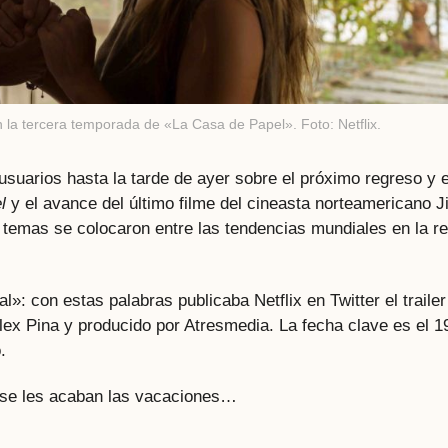
n la tercera temporada de «La Casa de Papel». Foto: Netflix.
usuarios hasta la tarde de ayer sobre el próximo regreso y e
l
y el avance del último filme del cineasta norteamericano J
temas se colocaron entre las tendencias mundiales en la r
nal»: con estas palabras publicaba Netflix en Twitter el trailer
lex Pina y producido por Atresmedia. La fecha clave es el 1
.
os se les acaban las vacaciones…