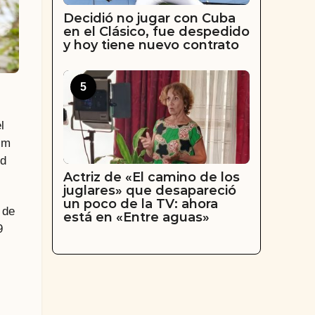
Decidió no jugar con Cuba
en el Clásico, fue despedido
y hoy tiene nuevo contrato
5
l
im
ed
Actriz de «El camino de los
juglares» que desapareció
un poco de la TV: ahora
 de
está en «Entre aguas»
9