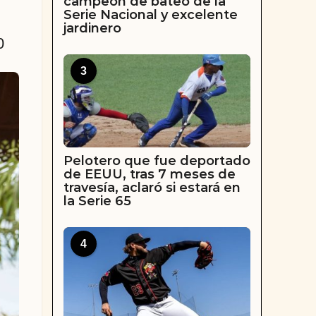
campeón de bateo de la
Serie Nacional y excelente
jardinero
0
3
Pelotero que fue deportado
de EEUU, tras 7 meses de
travesía, aclaró si estará en
la Serie 65
4