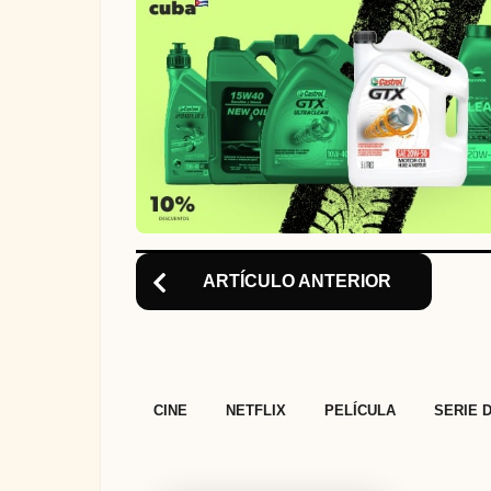
i
o
n
ARTÍCULO ANTERIOR
,
,
,
CINE
NETFLIX
PELÍCULA
SERIE 