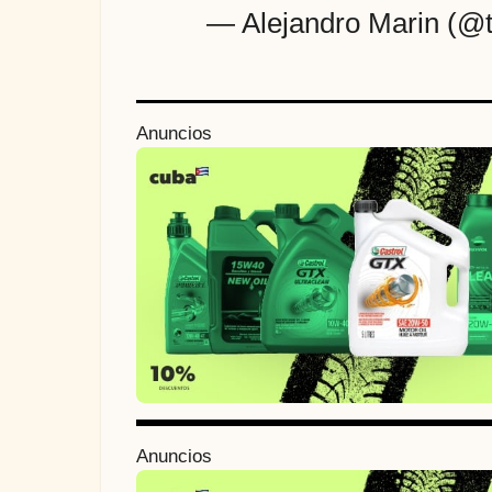
— Alejandro Marin (@
P
Anuncios
o
s
t
P
a
g
i
n
a
Anuncios
t