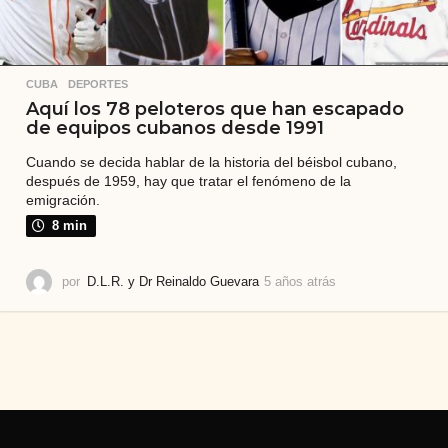
CUBA
,
DEPORTES
Aquí los 78 peloteros que han escapado
de equipos cubanos desde 1991
Cuando se decida hablar de la historia del béisbol cubano,
después de 1959, hay que tratar el fenómeno de la
emigración.
8 min
por
D.L.R. y Dr Reinaldo Guevara
5 años atrás
5
a
ñ
o
s
a
t
r
á