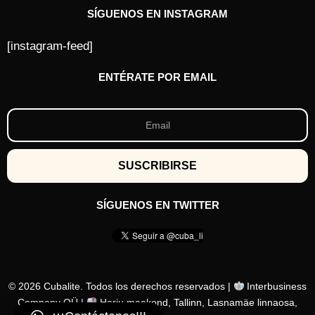
s
SÍGUENOS EN INSTAGRAM
[instagram-feed]
ENTÉRATE POR EMAIL
SÍGUENOS EN TWITTER
© 2026 Cubalite. Todos los derechos reservados |
Interbusiness
Company OÜ |
Harju maakond, Tallinn, Lasnamäe linnaosa,