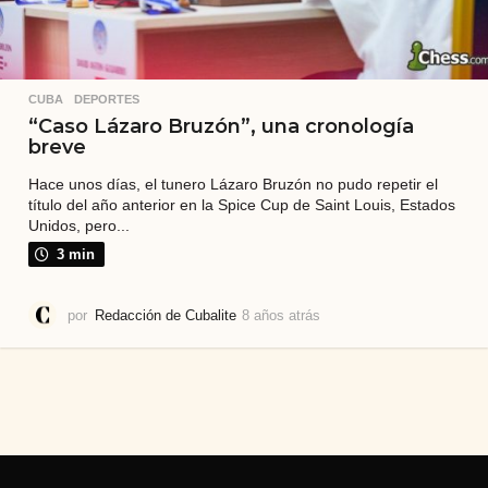
CUBA
,
DEPORTES
“Caso Lázaro Bruzón”, una cronología
breve
Hace unos días, el tunero Lázaro Bruzón no pudo repetir el
título del año anterior en la Spice Cup de Saint Louis, Estados
Unidos, pero...
3 min
por
Redacción de Cubalite
8 años atrás
8
a
ñ
o
s
a
t
r
á