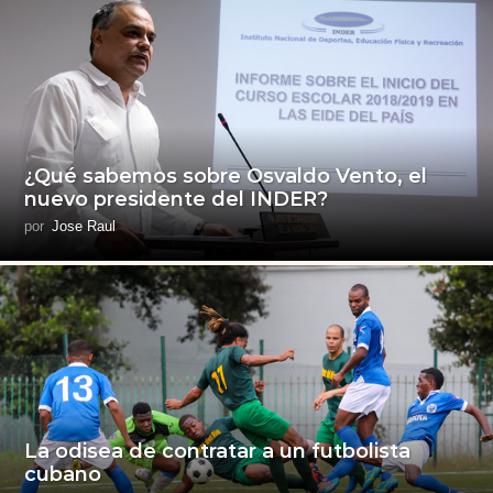
¿Qué sabemos sobre Osvaldo Vento, el
nuevo presidente del INDER?
por
Jose Raul
La odisea de contratar a un futbolista
cubano