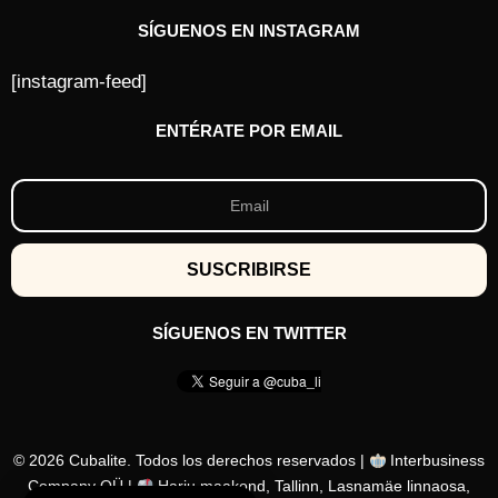
s
SÍGUENOS EN INSTAGRAM
[instagram-feed]
ENTÉRATE POR EMAIL
SÍGUENOS EN TWITTER
© 2026 Cubalite. Todos los derechos reservados |
Interbusiness
Company OÜ |
Harju maakond, Tallinn, Lasnamäe linnaosa,