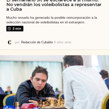
El semanario Jit se esclarece a sí mismo:
No vendrán los voleibolistas a representar
a Cuba
Mucho revuelo ha generado la posible reincorporación a la
selección nacional de voleibolistas en el extranjero.
2 min
por
Redacción de Cubalite
8 años atrás
8
a
ñ
o
s
a
t
r
á
s