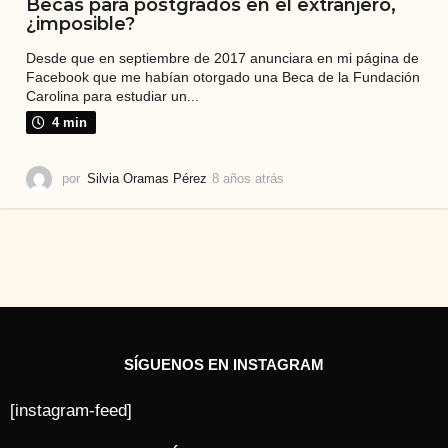
Becas para postgrados en el extranjero,
¿imposible?
Desde que en septiembre de 2017 anunciara en mi página de
Facebook que me habían otorgado una Beca de la Fundación
Carolina para estudiar un...
4 min
por
Silvia Oramas Pérez
8 años atrás
7
a
ñ
o
s
a
t
r
á
s
SÍGUENOS EN INSTAGRAM
[instagram-feed]