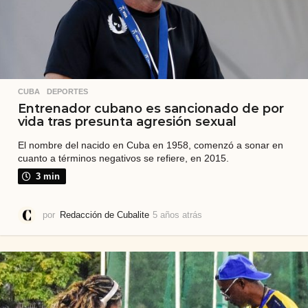
CUBA
,
DEPORTES
Entrenador cubano es sancionado de por
vida tras presunta agresión sexual
El nombre del nacido en Cuba en 1958, comenzó a sonar en
cuanto a términos negativos se refiere, en 2015.
3 min
por
Redacción de Cubalite
5 años atrás
5
a
ñ
o
s
a
t
r