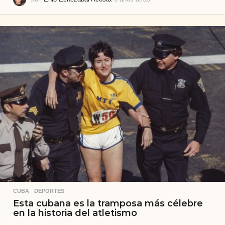
a
ñ
o
s
a
t
r
á
s
CUBA
,
DEPORTES
Esta cubana es la tramposa más célebre
en la historia del atletismo