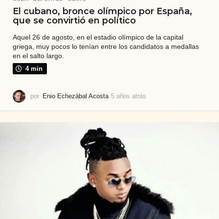
El cubano, bronce olímpico por España,
que se convirtió en político
Aquel 26 de agosto, en el estadio olímpico de la capital
griega, muy pocos lo tenían entre los candidatos a medallas
en el salto largo.
4 min
por
Enio Echezábal Acosta
5 años atrás
2
a
ñ
o
s
a
t
r
á
s