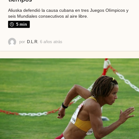
Aliuska defendió la causa cubana en tres Juegos Olímpicos y
seis Mundiales consecutivos al aire libre.
5 min
por
D.L.R.
6 años atrás
4
a
ñ
o
s
a
t
r
á
s