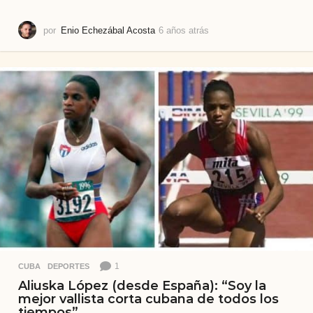
por
Enio Echezábal Acosta
6 años atrás
6
a
ñ
o
s
a
t
r
á
s
1
CUBA
,
DEPORTES
Aliuska López (desde España): “Soy la
mejor vallista corta cubana de todos los
tiempos”