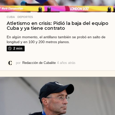
CUBA
,
DEPORTES
Atletismo en crisis: Pidió la baja del equipo
Cuba y ya tiene contrato
En algún momento, el antillano también se probó en salto de
longitud y en 100 y 200 metros planos.
2 min
por
Redacción de Cubalite
4 años atrás
4
a
ñ
o
s
a
t
r
á
s