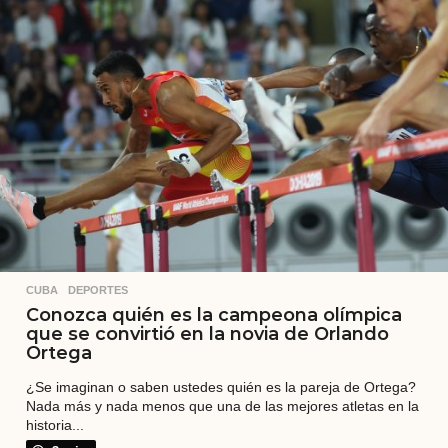
a
t
r
á
s
CUBA
,
DEPORTES
Conozca quién es la campeona olímpica
que se convirtió en la novia de Orlando
Ortega
¿Se imaginan o saben ustedes quién es la pareja de Ortega?
Nada más y nada menos que una de las mejores atletas en la
historia...