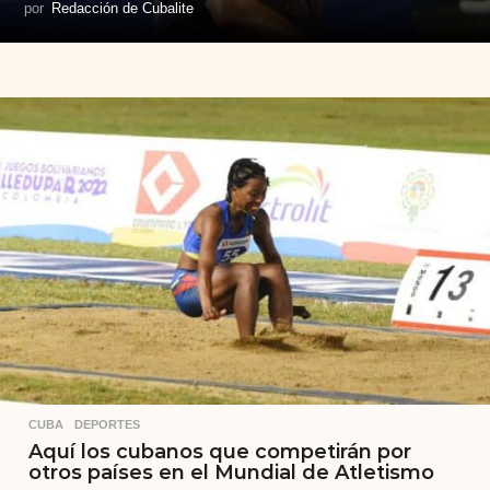
por
Redacción de Cubalite
CUBA
,
DEPORTES
Aquí los cubanos que competirán por
otros países en el Mundial de Atletismo