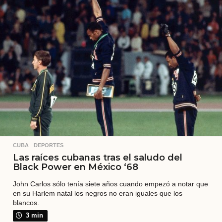
r
á
s
CUBA
,
DEPORTES
Las raíces cubanas tras el saludo del
Black Power en México ‘68
John Carlos sólo tenía siete años cuando empezó a notar que
en su Harlem natal los negros no eran iguales que los
blancos.
3 min