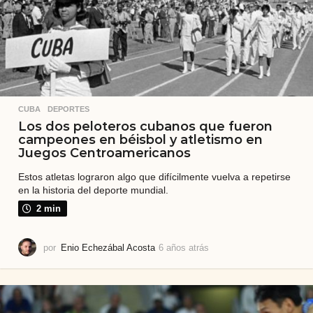
á
s
CUBA
,
DEPORTES
Los dos peloteros cubanos que fueron
campeones en béisbol y atletismo en
Juegos Centroamericanos
Estos atletas lograron algo que difícilmente vuelva a repetirse
en la historia del deporte mundial.
2 min
por
Enio Echezábal Acosta
6 años atrás
6
a
ñ
o
s