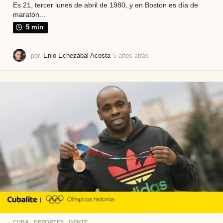
Es 21, tercer lunes de abril de 1980, y en Boston es día de
maratón...
5 min
por
Enio Echezábal Acosta
5 años atrás
2
a
ñ
o
s
a
t
r
á
s
CUBA
,
DEPORTES
,
GENTE