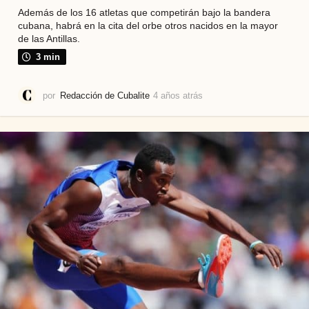
Además de los 16 atletas que competirán bajo la bandera
cubana, habrá en la cita del orbe otros nacidos en la mayor
de las Antillas.
3 min
por
Redacción de Cubalite
4 años atrás
4
a
ñ
o
s
a
t
r
á
s