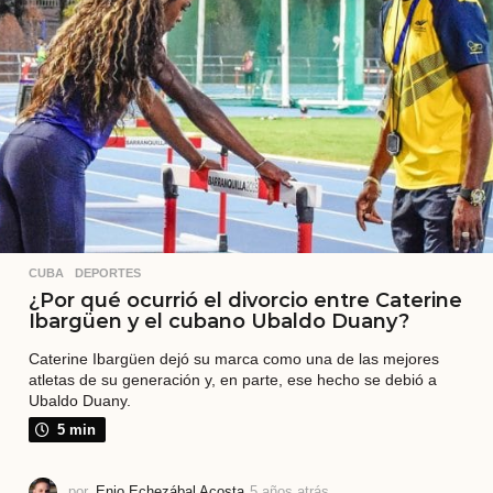
á
s
CUBA
,
DEPORTES
¿Por qué ocurrió el divorcio entre Caterine
Ibargüen y el cubano Ubaldo Duany?
Caterine Ibargüen dejó su marca como una de las mejores
atletas de su generación y, en parte, ese hecho se debió a
Ubaldo Duany.
5 min
por
Enio Echezábal Acosta
5 años atrás
5