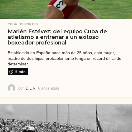
CUBA
,
DEPORTES
Marlén Estévez: del equipo Cuba de
atletismo a entrenar a un exitoso
boxeador profesional
Establecida en España hace más de 25 años, esta mujer,
madre de dos hijos, probablemente tenga un récord difícil de
determinar.
5 min
por
D.L.R.
6 años atrás
3
a
ñ
o
s
a
t
r