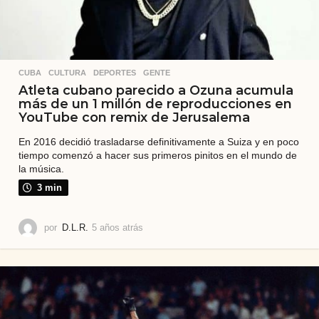
CUBA
,
CULTURA
,
DEPORTES
,
GENTE
Atleta cubano parecido a Ozuna acumula
más de un 1 millón de reproducciones en
YouTube con remix de Jerusalema
En 2016 decidió trasladarse definitivamente a Suiza y en poco
tiempo comenzó a hacer sus primeros pinitos en el mundo de
la música.
3 min
por
D.L.R.
5 años atrás
5
a
ñ
o
s
a
t