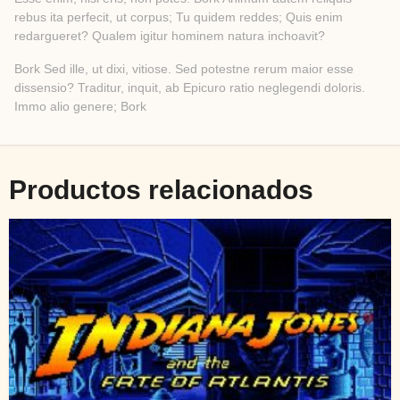
rebus ita perfecit, ut corpus; Tu quidem reddes; Quis enim
redargueret? Qualem igitur hominem natura inchoavit?
Bork Sed ille, ut dixi, vitiose. Sed potestne rerum maior esse
dissensio? Traditur, inquit, ab Epicuro ratio neglegendi doloris.
Immo alio genere; Bork
Productos relacionados