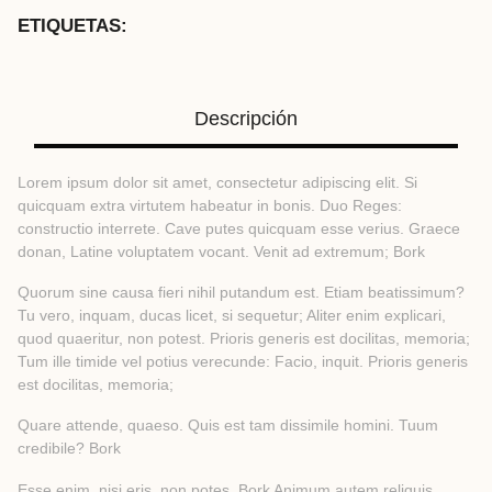
ETIQUETAS:
Descripción
Lorem ipsum dolor sit amet, consectetur adipiscing elit. Si
quicquam extra virtutem habeatur in bonis. Duo Reges:
constructio interrete. Cave putes quicquam esse verius. Graece
donan, Latine voluptatem vocant. Venit ad extremum; Bork
Quorum sine causa fieri nihil putandum est. Etiam beatissimum?
Tu vero, inquam, ducas licet, si sequetur; Aliter enim explicari,
quod quaeritur, non potest. Prioris generis est docilitas, memoria;
Tum ille timide vel potius verecunde: Facio, inquit. Prioris generis
est docilitas, memoria;
Quare attende, quaeso. Quis est tam dissimile homini. Tuum
credibile? Bork
Esse enim, nisi eris, non potes. Bork Animum autem reliquis