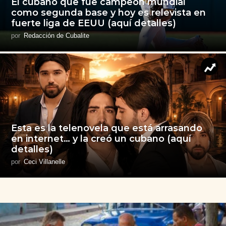
El cubano que fue campeón mundial
como segunda base y hoy es relevista en
fuerte liga de EEUU (aquí detalles)
por
Redacción de Cubalite
Esta es la telenovela que está arrasando
en internet… y la creó un cubano (aquí
detalles)
por
Ceci Villanelle
C
u