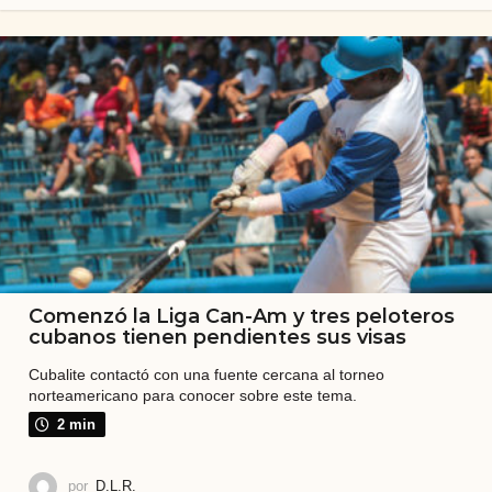
u
b
a
l
i
t
e
Comenzó la Liga Can-Am y tres peloteros
cubanos tienen pendientes sus visas
Cubalite contactó con una fuente cercana al torneo
norteamericano para conocer sobre este tema.
2 min
por
D.L.R.