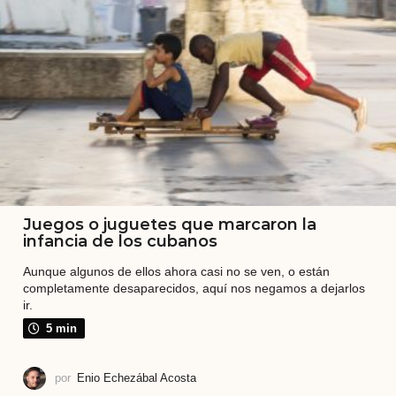
s
a
b
e
m
o
s
l
o
Juegos o juguetes que marcaron la
q
infancia de los cubanos
u
Aunque algunos de ellos ahora casi no se ven, o están
completamente desaparecidos, aquí nos negamos a dejarlos
e
ir.
e
5 min
s
C
por
Enio Echezábal Acosta