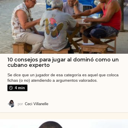
b
a
l
i
t
e
n
10 consejos para jugar al dominó como un
cubano experto
o
e
Se dice que un jugador de esa categoría es aquel que coloca
fichas (o no) atendiendo a argumentos valorados.
s
4 min
u
n
por
Ceci Villanelle
a
r