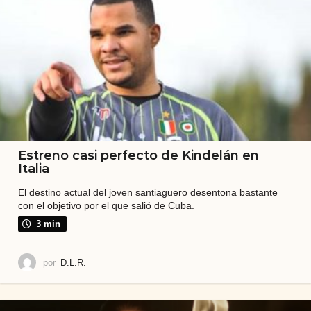
e
v
i
s
t
a
y
t
Estreno casi perfecto de Kindelán en
a
Italia
m
El destino actual del joven santiaguero desentona bastante
p
con el objetivo por el que salió de Cuba.
o
3 min
c
por
D.L.R.
o
e